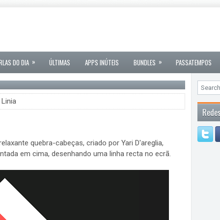
»
»
RLAS DO DIA
ÚLTIMAS
APPS INÚTEIS
BUNDLES
PASSATEMPOS
 Linia
Redes
elaxante quebra-cabeças, criado por Yari D'areglia,
ntada em cima, desenhando uma linha recta no ecrã.