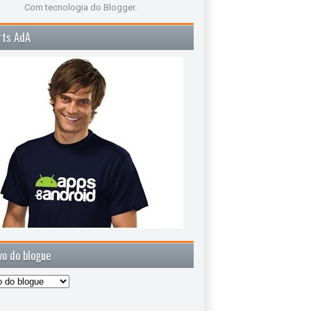
Com tecnologia do
Blogger
.
rts AdA
vo do blogue