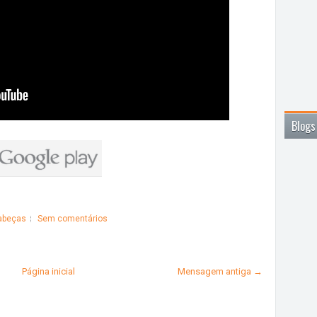
Blogs
abeças
Sem comentários
Página inicial
Mensagem antiga →