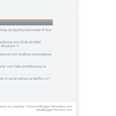
 Relay da Apple pode revelar IP dos
ferências aos 32GB de RAM
 o Windows 11
werowl com 8 pilhas recarregáveis
ada" com falta de RAM para os
o VI vai ter estreia na Netflix a 27
Theme by
Lasantha
-
PremiumBloggerTemplates.com
NewBloggerThemes.com