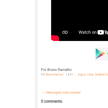
Por Bruno Ramalho
Por
Nuno Barros
14:31
Jogos
,
Linia
,
Quebra-C
← Mensagem mais recente
0 comments: