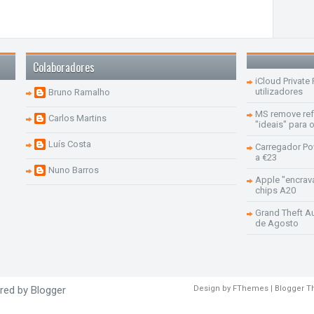
Colaboradores
iCloud Private
utilizadores
Bruno Ramalho
MS remove re
Carlos Martins
"ideais" para
Luís Costa
Carregador Po
a €23
Nuno Barros
Apple "encrav
chips A20
Grand Theft Aut
de Agosto
red by
Blogger
Design by
FThemes
| Blogger 