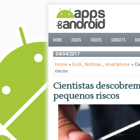
HOME
JOGOS
VÍDEOS
GADGETS
BO
04/04/2017
Home
»
Ecrã
,
Notícias
,
smartphone
» Ci
riscos
Cientistas descobrem
pequenos riscos