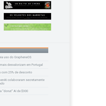
eia uso do GrapheneOS
 mais desvalorizam em Portugal
s com 25% de desconto
enAI colaboraram secretamente
ado
a "donut" AI de $300