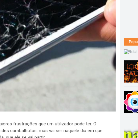
Popu
iores frustrações que um utilizador pode ter. O
randes cambalhotas, mas vai ser naquele dia em que
que ele se vai partir.