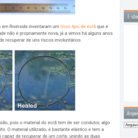
T-shi
ia em Riverside inventaram um
novo tipo de ecrã
que é
ade não é propriamente nova, já a vimos há alguns anos
 recuperar de uns riscos involuntários.
Arqui
ão, pois o material do ecrã tem de ser condutor, algo
o. O material utilizado, é bastante elástico e tem a
i capaz de recuperar de um corte, unindo as duas