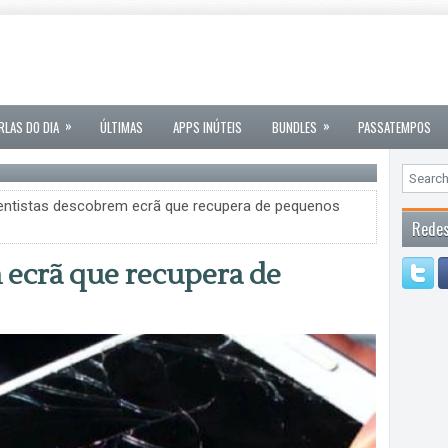
»
»
RLAS DO DIA
ÚLTIMAS
APPS INÚTEIS
BUNDLES
PASSATEMPOS
entistas descobrem ecrã que recupera de pequenos
Redes
 ecrã que recupera de