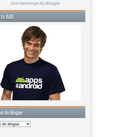
Com tecnologia do
Blogger
.
rts AdA
vo do blogue