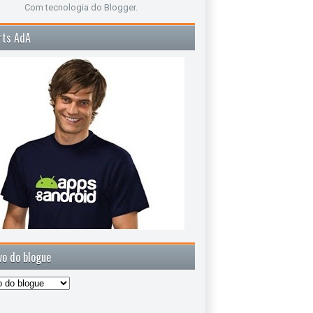
Com tecnologia do
Blogger
.
rts AdA
vo do blogue