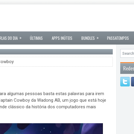
»
»
RLAS DO DIA
ÚLTIMAS
APPS INÚTEIS
BUNDLES
PASSATEMPOS
Cowboy
Redes
ara algumas pessoas basta estas palavras para irem
 Captain Cowboy da Wadong AB, um jogo que está hoje
rande clássico da história dos computadores mais