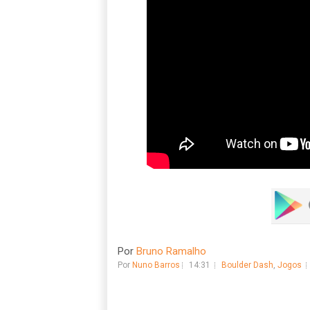
Por
Bruno Ramalho
Por
Nuno Barros
14:31
Boulder Dash
,
Jogos