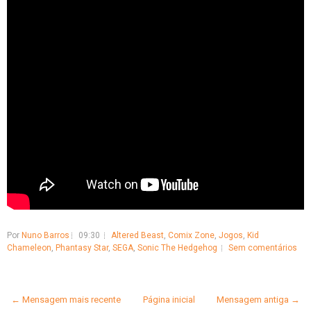
Por
Nuno Barros
09:30
Altered Beast
,
Comix Zone
,
Jogos
,
Kid
Chameleon
,
Phantasy Star
,
SEGA
,
Sonic The Hedgehog
Sem comentários
← Mensagem mais recente
Página inicial
Mensagem antiga →