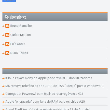
Colaboradores
Bruno Ramalho
Carlos Martins
Luís Costa
Nuno Barros
iCloud Private Relay da Apple pode revelar IP dos utilizadores
MS remove referências aos 32GB de RAM "ideais" para o Windows 11
Carregador Powerowl com 8 pilhas recarregáveis a €23
Apple "encravada" com falta de RAM para os chips A20
Grand Theft Auto VI vai ter estreia na Netflix a 27 de Agosto