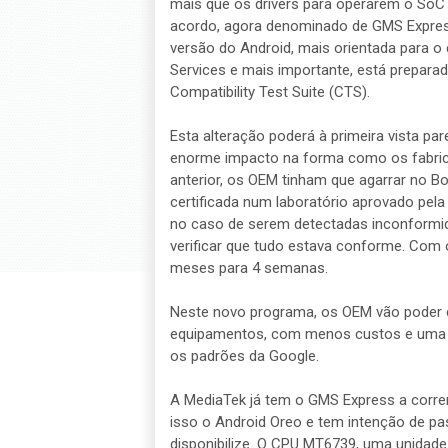
mais que os drivers para operarem o So
acordo, agora denominado de GMS Express
versão do Android, mais orientada para o 
Services e mais importante, está preparad
Compatibility Test Suite (CTS).
Esta alteração poderá à primeira vista pa
enorme impacto na forma como os fabri
anterior, os OEM tinham que agarrar no Bo
certificada num laboratório aprovado pel
no caso de serem detectadas inconformid
verificar que tudo estava conforme. Com
meses para 4 semanas.
Neste novo programa, os OEM vão poder 
equipamentos, com menos custos e uma ex
os padrões da Google.
A MediaTek já tem o GMS Express a correr
isso o Android Oreo e tem intenção de pa
disponibilize. O CPU MT6739, uma unidade