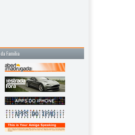
 da Família