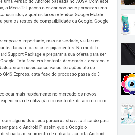
C e uma versão do Android baseada no AOSP. Com este
, a MediaTek passa a enviar aos seus parceiros uma
consumidor, a qual inclui os referidos Google Mobile
a para os testes de compatibilidade da Google, Google
recer pouco importante, mas na verdade, vai ter um
cantes lançam os seus equipamentos. No modelo
ard Support Package e preparar a sua oferta para ser
a Google. Esta fase era bastante demorada e onerosa, e
ades, eram necessárias várias iterações até se
 o GMS Express, esta fase do processo passa de 3
colocar mais rapidamente no mercado os novos
periência de utilização consistente, de acordo com
 com alguns dos seus parceiros chave, utilizando para
ssar para o Android P, assim que a Google o
 destinada ao segmento de entrada, suporta Android