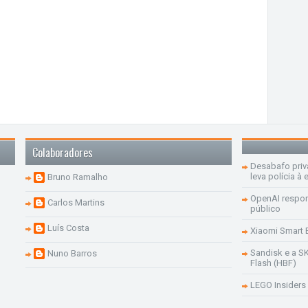
Colaboradores
Desabafo priv
leva polícia à 
Bruno Ramalho
OpenAI respon
Carlos Martins
público
Luís Costa
Xiaomi Smart 
Sandisk e a S
Nuno Barros
Flash (HBF)
LEGO Insiders 