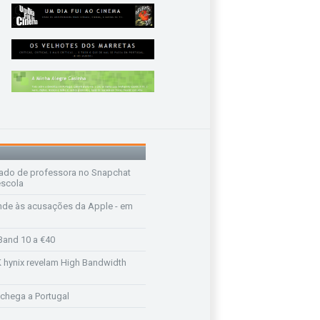
ado de professora no Snapchat
escola
de às acusações da Apple - em
Band 10 a €40
K hynix revelam High Bandwidth
chega a Portugal