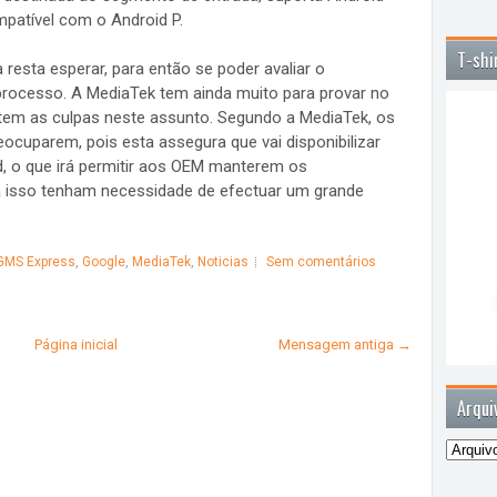
mpatível com o Android P.
T-shi
 resta esperar, para então se poder avaliar o
rocesso. A MediaTek tem ainda muito para provar no
em as culpas neste assunto. Segundo a MediaTek, os
cuparem, pois esta assegura que vai disponibilizar
, o que irá permitir aos OEM manterem os
 isso tenham necessidade de efectuar um grande
GMS Express
,
Google
,
MediaTek
,
Noticias
Sem comentários
Página inicial
Mensagem antiga →
Arqui