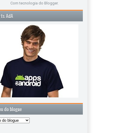
Com tecnologia do
Blogger
.
rts AdA
vo do blogue