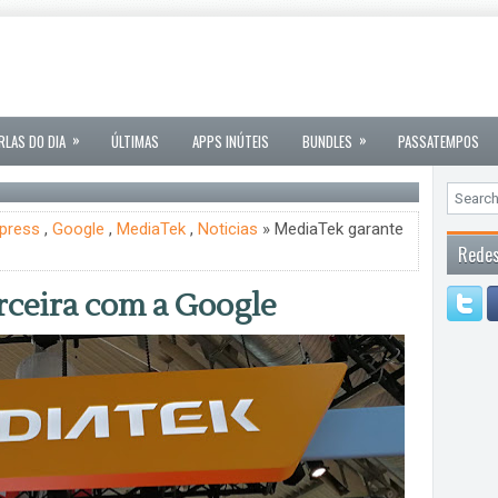
»
»
RLAS DO DIA
ÚLTIMAS
APPS INÚTEIS
BUNDLES
PASSATEMPOS
press
,
Google
,
MediaTek
,
Noticias
» MediaTek garante
Redes
ceira com a Google