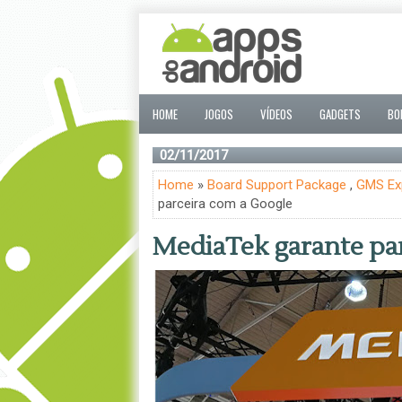
HOME
JOGOS
VÍDEOS
GADGETS
BO
02/11/2017
Home
»
Board Support Package
,
GMS Ex
parceira com a Google
MediaTek garante par