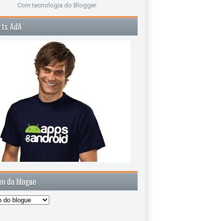
Com tecnologia do
Blogger
.
rts AdA
vo do blogue