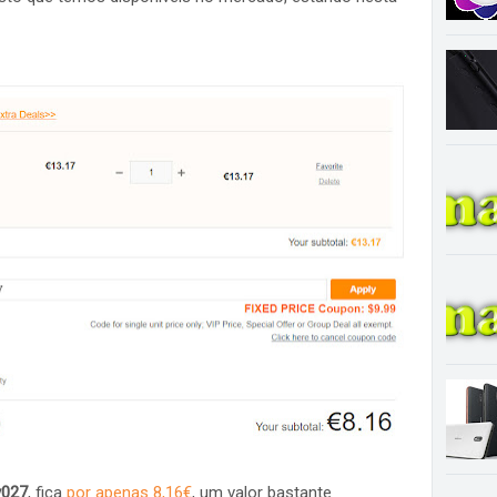
y027
, fica
por apenas 8,16€
, um valor bastante