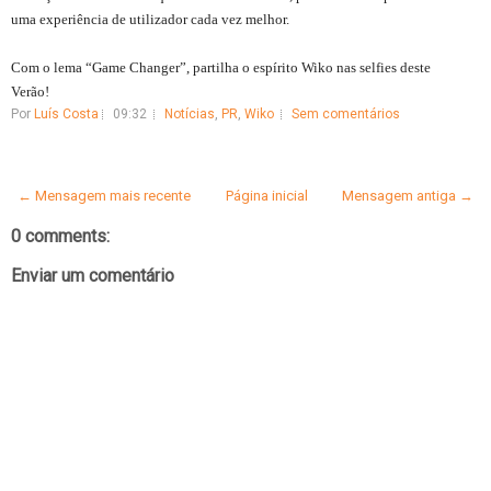
uma experiência de utilizador cada vez melhor.
Com o lema “Game Changer”, partilha o espírito Wiko nas selfies deste
Verão!
Por
Luís Costa
09:32
Notícias
,
PR
,
Wiko
Sem comentários
← Mensagem mais recente
Página inicial
Mensagem antiga →
0 comments:
Enviar um comentário