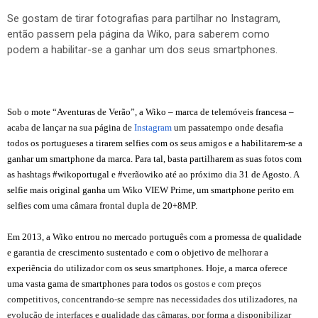
Se gostam de tirar fotografias para partilhar no Instagram,
então passem pela página da Wiko, para saberem como
podem a habilitar-se a ganhar um dos seus smartphones.
Sob o mote
“Aventuras de Verão”
, a Wiko – marca de telemóveis francesa
–
acaba de lançar na sua página de
Instagram
um
passatempo onde desafia
todos os portugueses a
tirarem
selfies com os seus amigos e a habilitarem-se a
ganhar um smartphone da marca
. Para tal,
basta partilharem as suas fotos com
as hashtags
#wikoportugal
e
#verãowiko
até ao próximo dia 31
de Agosto. A
selfie mais original ganha um Wiko VIEW
Prime, um smartphone perito em
selfies com uma
câmara frontal dupla de 20+8MP.
Em 2013, a Wiko entrou no mercado português com a promessa de qualidade
e garantia de crescimento sustentado e com o objetivo de melhorar a
experiência do utilizador com os seus smartphones. Hoje, a marca oferece
uma vasta gama de smartphones para todos
os gostos e com preços
competitivos, concentrando-se sempre nas necessidades dos utilizadores, na
evolução de interfaces e qualidade das câmaras, por forma a disponibilizar