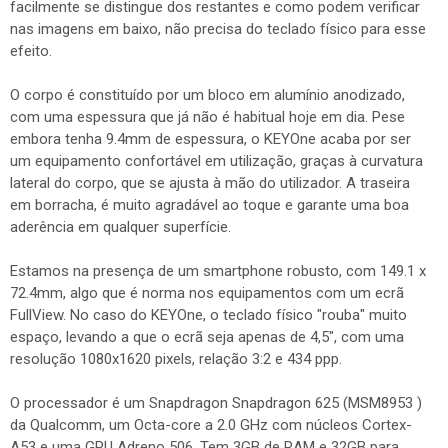
facilmente se distingue dos restantes e como podem verificar
nas imagens em baixo, não precisa do teclado físico para esse
efeito.
O corpo é constituído por um bloco em alumínio anodizado,
com uma espessura que já não é habitual hoje em dia. Pese
embora tenha 9.4mm de espessura, o KEYOne acaba por ser
um equipamento confortável em utilização, graças à curvatura
lateral do corpo, que se ajusta à mão do utilizador. A traseira
em borracha, é muito agradável ao toque e garante uma boa
aderência em qualquer superfície.
Estamos na presença de um smartphone robusto, com 149.1 x
72.4mm, algo que é norma nos equipamentos com um ecrã
FullView. No caso do KEYOne, o teclado físico "rouba" muito
espaço, levando a que o ecrã seja apenas de 4,5", com uma
resolução 1080x1620 pixels, relação 3:2 e 434 ppp.
O processador é um Snapdragon Snapdragon 625 (MSM8953 )
da Qualcomm, um Octa-core a 2.0 GHz com núcleos Cortex-
A53 e uma GPU Adreno 506. Tem 3GB de RAM e 32GB para