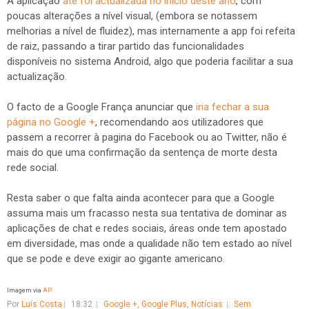
A aplicação
até foi actualizada no início deste ano
, com
poucas alterações a nível visual, (embora se notassem
melhorias a nível de fluidez), mas internamente a app foi refeita
de raiz, passando a tirar partido das funcionalidades
disponíveis no sistema Android, algo que poderia facilitar a sua
actualização.
O facto de a Google França anunciar que
iria fechar a sua
página no Google +
, recomendando aos utilizadores que
passem a recorrer à pagina do Facebook ou ao Twitter, não é
mais do que uma confirmação da sentença de morte desta
rede social.
Resta saber o que falta ainda acontecer para que a Google
assuma mais um fracasso nesta sua tentativa de dominar as
aplicações de chat e redes sociais, áreas onde tem apostado
em diversidade, mas onde a qualidade não tem estado ao nível
que se pode e deve exigir ao gigante americano.
Imagem via
AP
Por
Luís Costa
18:32
Google +
,
Google Plus
,
Notícias
Sem