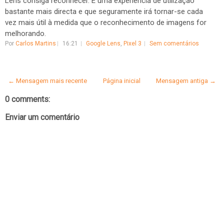
Lens consiga reconhecer. É uma experiência de utilização
bastante mais directa e que seguramente irá tornar-se cada
vez mais útil à medida que o reconhecimento de imagens for
melhorando.
Por
Carlos Martins
16:21
Google Lens
,
Pixel 3
Sem comentários
← Mensagem mais recente
Página inicial
Mensagem antiga →
0 comments:
Enviar um comentário