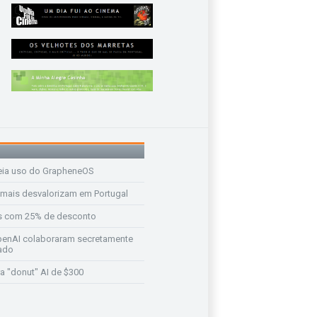
eia uso do GrapheneOS
 mais desvalorizam em Portugal
s com 25% de desconto
enAI colaboraram secretamente
ado
a "donut" AI de $300