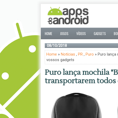
HOME
JOGOS
VÍDEOS
GADGETS
BO
08/10/2018
Home
»
Notícias
,
PR
,
Puro
» Puro lança 
vossos gadgets
Puro lança mochila 
transportarem todos 