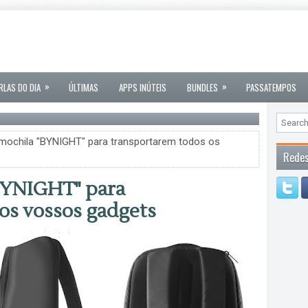
»
»
RLAS DO DIA
ÚLTIMAS
APPS INÚTEIS
BUNDLES
PASSATEMPOS
mochila "BYNIGHT" para transportarem todos os
Redes
"BYNIGHT" para
os vossos gadgets