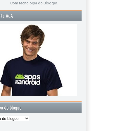
Com tecnologia do
Blogger
.
rts AdA
vo do blogue