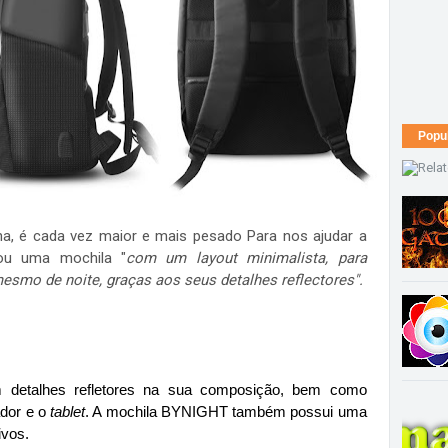
Popu
, é cada vez maior e mais pesado Para nos ajudar a
çou uma mochila "
c
om um layout minimalista, para
esmo de noite, graças aos seus detalhes reflectores".
m detalhes refletores na sua composição, bem como
ador e o
tablet
. A
mochila BYNIGHT tamb
é
m possui uma
ivos.