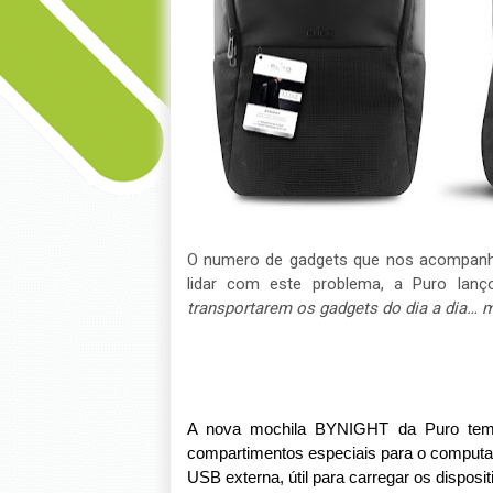
O numero de gadgets que nos acompanha
lidar com este problema, a Puro lan
transportarem os gadgets do dia a dia… m
A nova mochila BYNIGHT da Puro
te
compartimentos especiais para o comput
USB externa,
ú
til para carregar os disposit