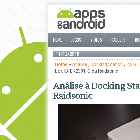
HOME
JOGOS
VÍDEOS
GADGETS
BO
11/12/2018
Home
»
Análise
,
Docking Station
,
Icy B.
Box IB-DK2301-C da Raidsonic
Análise à Docking Sta
Raidsonic