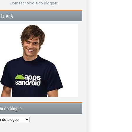
Com tecnologia do
Blogger
.
rts AdA
vo do blogue