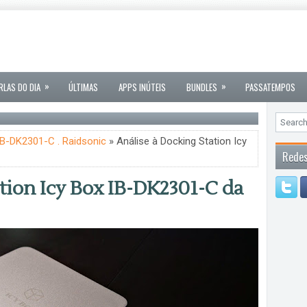
»
»
RLAS DO DIA
ÚLTIMAS
APPS INÚTEIS
BUNDLES
PASSATEMPOS
 IB-DK2301-C . Raidsonic
» Análise à Docking Station Icy
Redes
tion Icy Box IB-DK2301-C da