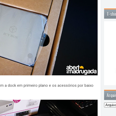
T-shi
om a dock em primeiro plano e os acessórios por baixo
Arqui