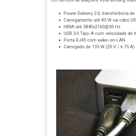
Em termos de lidações, esta docking stat
Power Delivery 2.0, transferência d
Carregamento até 85 W via cabo US
HDMI até 3840x2160@30 Hz
USB 3.0 Tipo-A com velocidade de tr
Porta RJ45 com wake-on-LAN
Carregado de 135 W (20 V / 6.75 A)