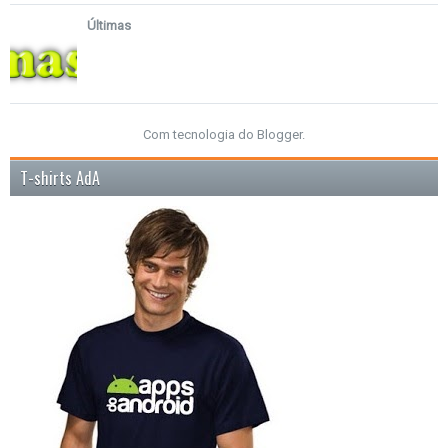
Últimas
Com tecnologia do
Blogger
.
T-shirts AdA