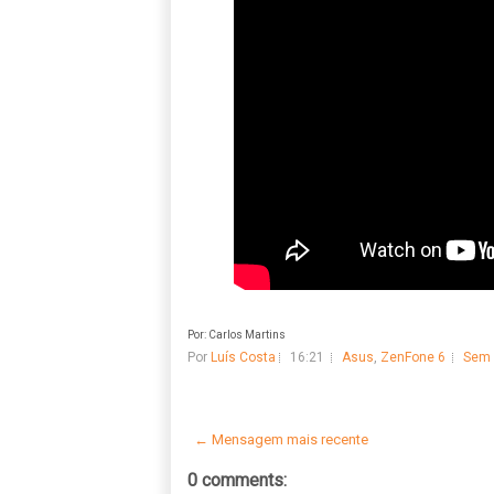
Por: Carlos Martins
Por
Luís Costa
16:21
Asus
,
ZenFone 6
Sem 
← Mensagem mais recente
0 comments: