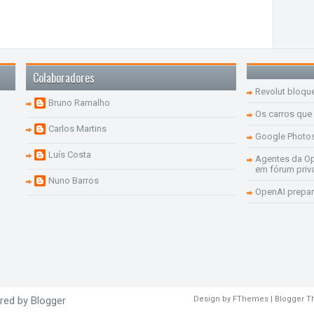
Colaboradores
Revolut bloqu
Bruno Ramalho
Os carros que
Carlos Martins
Google Photo
Luís Costa
Agentes da Op
em fórum priv
Nuno Barros
OpenAI prepar
red by
Blogger
Design by
FThemes
| Blogger 