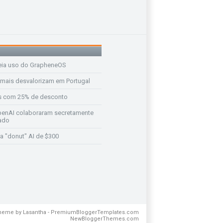
eia uso do GrapheneOS
 mais desvalorizam em Portugal
s com 25% de desconto
enAI colaboraram secretamente
ado
a "donut" AI de $300
Theme by
Lasantha
-
PremiumBloggerTemplates.com
NewBloggerThemes.com