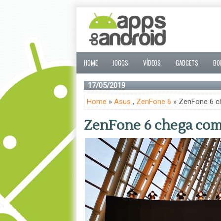
HOME
JOGOS
VÍDEOS
GADGETS
BO
17/05/2019
Home
»
Asus
,
ZenFone 6
» ZenFone 6 ch
ZenFone 6 chega com 