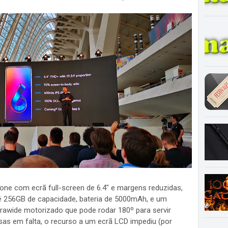
ne com ecrã full-screen de 6.4" e margens reduzidas,
 256GB de capacidade, bateria de 5000mAh, e um
awide motorizado que pode rodar 180º para servir
sas em falta, o recurso a um ecrã LCD impediu (por