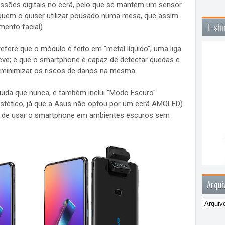
essões digitais no ecrã, pelo que se mantém um sensor
a quem o quiser utilizar pousado numa mesa, que assim
T-shi
ento facial).
efere que o módulo é feito em "metal líquido", uma liga
eve; e que o smartphone é capaz de detectar quedas e
 minimizar os riscos de danos na mesma.
fluida que nunca, e também inclui "Modo Escuro"
stético, já que a Asus não optou por um ecrã AMOLED)
ar de usar o smartphone em ambientes escuros sem
Arqui