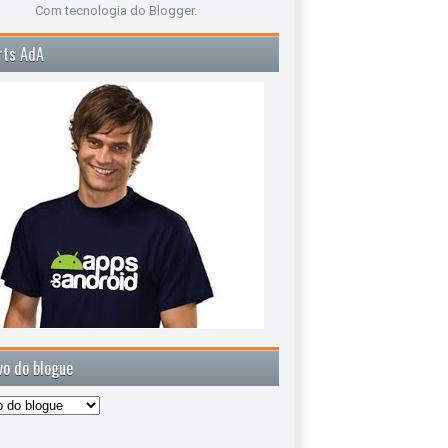
Com tecnologia do
Blogger
.
rts AdA
vo do blogue