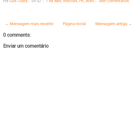
Por
Luís Costa
09:32
1 de Abril
,
Notícias
,
PR
,
Wiko
Sem comentários
← Mensagem mais recente
Página inicial
Mensagem antiga →
0 comments:
Enviar um comentário