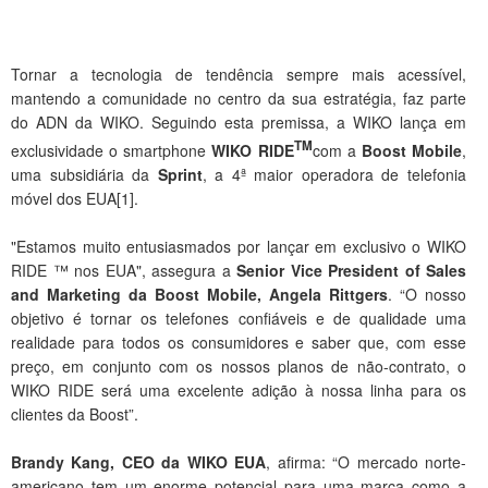
Tornar a tecnologia de tendência sempre mais acessível,
mantendo a comunidade no centro da sua estratégia, faz parte
do ADN da WIKO. Seguindo esta premissa, a WIKO lança em
TM
exclusividade o smartphone
WIKO RIDE
com a
Boost Mobile
,
uma subsidiária da
Sprint
, a 4ª maior operadora de telefonia
móvel dos EUA[1].
"Estamos muito entusiasmados por lançar em exclusivo o WIKO
RIDE ™ nos EUA", assegura a
Senior Vice President of Sales
and Marketing da Boost Mobile, Angela Rittgers
. “O nosso
objetivo é tornar os telefones confiáveis ​​e de qualidade uma
realidade para todos os consumidores e saber que, com esse
preço, em conjunto com os nossos planos de não-contrato, o
WIKO RIDE será uma excelente adição à nossa linha para os
clientes da Boost”.
Brandy Kang, CEO da WIKO EUA
, afirma: “O mercado norte-
americano tem um enorme potencial para uma marca como a