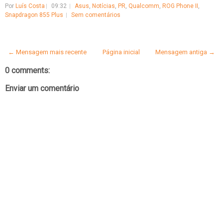
Por
Luís Costa
09:32
Asus
,
Notícias
,
PR
,
Qualcomm
,
ROG Phone II
,
Snapdragon 855 Plus
Sem comentários
← Mensagem mais recente
Página inicial
Mensagem antiga →
0 comments:
Enviar um comentário