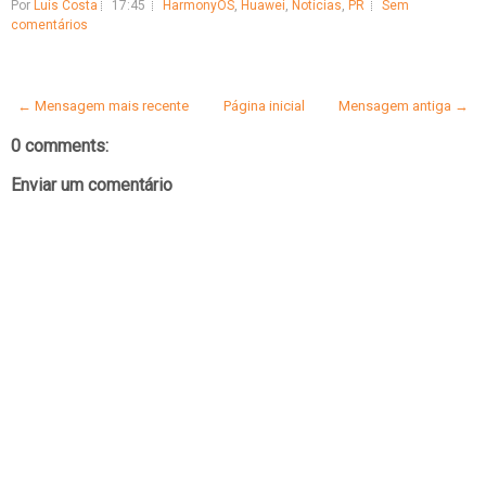
Por
Luís Costa
17:45
HarmonyOS
,
Huawei
,
Notícias
,
PR
Sem
comentários
← Mensagem mais recente
Página inicial
Mensagem antiga →
0 comments:
Enviar um comentário