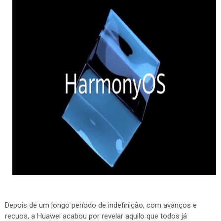
Depois de um longo período de indefinição, com avanços e
recuos, a Huawei acabou por revelar aquilo que todos já