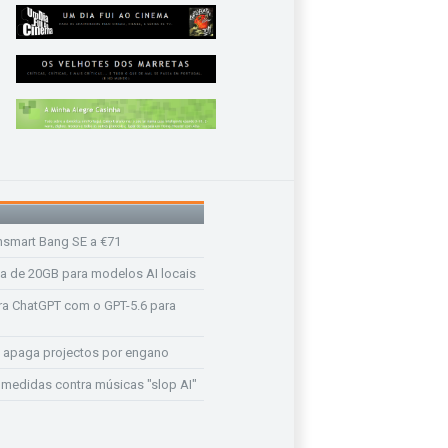
nsmart Bang SE a €71
a de 20GB para modelos AI locais
a ChatGPT com o GPT-5.6 para
 apaga projectos por engano
medidas contra músicas "slop AI"