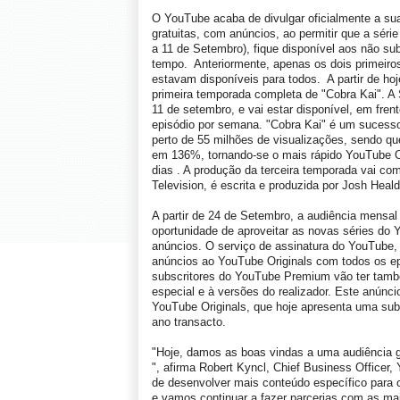
O YouTube acaba de divulgar oficialmente a sua 
gratuitas, com anúncios, ao permitir que a série
a 11 de Setembro), fique disponível aos não sub
tempo. Anteriormente, apenas os dois primeiros
estavam disponíveis para todos. A partir de ho
primeira temporada completa de "Cobra Kai". A
11 de setembro, e vai estar disponível, em fren
episódio por semana. "Cobra Kai" é um sucesso 
perto de 55 milhões de visualizações, sendo qu
em 136%, tornando-se o mais rápido YouTube Or
dias . A produção da terceira temporada vai co
Television, é escrita e produzida por Josh Hea
A partir de 24 de Setembro, a audiência mensal 
oportunidade de aproveitar as novas séries do
anúncios. O serviço de assinatura do YouTube
anúncios ao YouTube Originals com todos os ep
subscritores do YouTube Premium vão ter tamb
especial e à versões do realizador. Este anúnc
YouTube Originals, que hoje apresenta uma subi
ano transacto.
"Hoje, damos as boas vindas a uma audiência gl
", afirma Robert Kyncl, Chief Business Officer
de desenvolver mais conteúdo específico para c
e vamos continuar a fazer parcerias com as mai