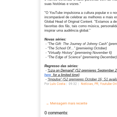
suas histórias e vozes.”
"O YouTube impulsiona a cultura popular e o no
incomparável de celebrar as melhores e mais es
Global Head of Original Content. "Estamos a d
favoritas dos fãs, tais como música, personali
inspirar uma audiência global.”
Novas séries:
- “The Gift: The Journey of Johnny Cash” (prem
- “The School Of…” (premiering October)
- “Virtually History” (premiering November 6)
-
“The Edge of Science” (premiering December)
Regresso das séries:
-
“Liza on Demand” (S2 premieres September 25 
here
  for a limited time)
 - 
“Impulse” (S2 premieres October 16; S1 availa
Por
Luís Costa
09:32
Notícias
,
PR
,
Youtube Ori
← Mensagem mais recente
0 comments: