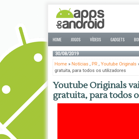
HOME
JOGOS
VÍDEOS
GADGETS
BO
30/08/2019
Home
»
Notícias
,
PR
,
Youtube Originals
»
gratuita, para todos os utilizadores
Youtube Originals vai
gratuita, para todos o