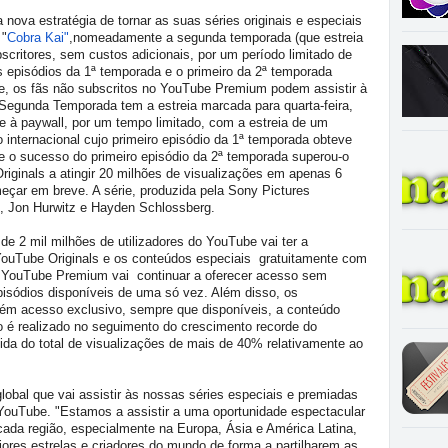
nova estratégia de tornar as suas séries originais e especiais
 "
Cobra Kai"
,nomeadamente a segunda temporada (que estreia
scritores, sem custos adicionais, por um período limitado de
 episódios da 1ª temporada e o primeiro da 2ª temporada
je, os fãs não subscritos no YouTube Premium podem assistir à
 Segunda Temporada tem a estreia marcada para quarta-feira,
te à paywall, por um tempo limitado, com a estreia de um
internacional cujo primeiro episódio da 1ª temporada obteve
e o sucesso do primeiro episódio da 2ª temporada superou-o
iginals a atingir 20 milhões de visualizações em apenas 6
meçar em breve. A série, produzida pela Sony Pictures
ld, Jon Hurwitz e Hayden Schlossberg.
de 2 mil milhões de utilizadores do YouTube vai ter a
 YouTube Originals e os conteúdos especiais gratuitamente com
, YouTube Premium vai continuar a oferecer acesso sem
isódios disponíveis de uma só vez. Além disso, os
ém acesso exclusivo, sempre que disponíveis, a conteúdo
io é realizado no seguimento do crescimento recorde do
da do total de visualizações de mais de 40% relativamente ao
obal que vai assistir às nossas séries especiais e premiadas
, YouTube. "Estamos a assistir a uma oportunidade espectacular
ada região, especialmente na Europa, Ásia e América Latina,
ores estrelas e criadores do mundo de forma a partilharem as