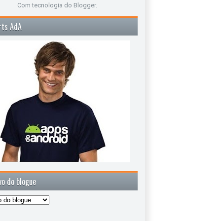
Com tecnologia do
Blogger
.
rts AdA
vo do blogue