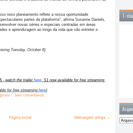
sso novo planeamento reflete a nossa oportunidade
T-shi
pectaculares partes da plataforma", afirma Susanne Daniels,
esenvolver novas séries e especiais centradas em áreas
dades e aprendizagem ao longo da vida que vão entreter e
iering Tuesday, October 8)
- watch the trailer 
here
; S1 now available for free streaming 
ble for free streaming
here
)
ginals
Sem comentários
Arqui
Página inicial
Mensagem antiga →