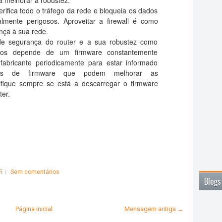
a melhorar a robustez.
verifica todo o tráfego da rede e bloqueia os dados
lmente perigosos. Aproveitar a firewall é como
nça à sua rede.
 de segurança do router e a sua robustez como
ios depende de um firmware constantemente
 fabricante periodicamente para estar informado
ações de firmware que podem melhorar as
rifique sempre se está a descarregar o firmware
ter.
i
Sem comentários
Blogs
Página inicial
Mensagem antiga →