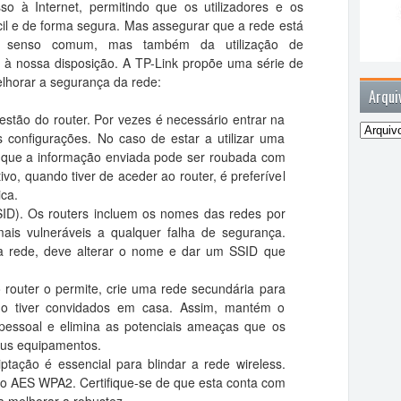
o à Internet, permitindo que os utilizadores e os
cil e de forma segura. Mas assegurar que a rede está
o senso comum, mas também da utilização de
m à nossa disposição. A TP-Link propõe uma série de
horar a segurança da rede:
Arqui
gestão do router. Por vezes é necessário entrar na
as configurações. No caso de estar a utilizar uma
a que a informação enviada pode ser roubada com
ivo, quando tiver de aceder ao router, é preferível
ica.
D). Os routers incluem os nomes das redes por
mais vulneráveis a qualquer falha de segurança.
a rede, deve alterar o nome e dar um SSID que
 router o permite, crie uma rede secundária para
do tiver convidados em casa. Assim, mantém o
pessoal e elimina as potenciais ameaças que os
eus equipamentos.
ptação é essencial para blindar a rede wireless.
o AES WPA2. Certifique-se de que esta conta com