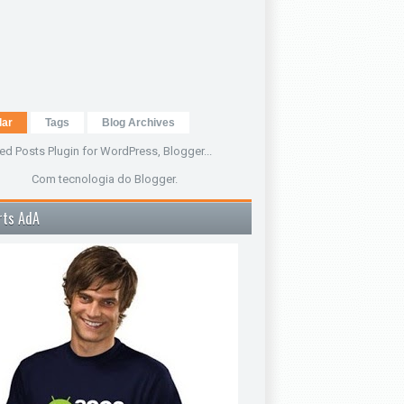
lar
Tags
Blog Archives
Com tecnologia do
Blogger
.
rts AdA