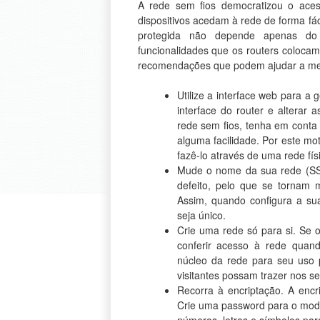
A rede sem fios democratizou o acess
dispositivos acedam à rede de forma fá
protegida não depende apenas d
funcionalidades que os routers coloca
recomendações que podem ajudar a mel
Utilize a interface web para a 
interface do router e alterar 
rede sem fios, tenha em cont
alguma facilidade. Por este mot
fazê-lo através de uma rede fís
Mude o nome da sua rede (SSI
defeito, pelo que se tornam 
Assim, quando configura a su
seja único.
Crie uma rede só para si. Se o
conferir acesso à rede quan
núcleo da rede para seu uso 
visitantes possam trazer nos s
Recorra à encriptação. A encri
Crie uma password para o mod