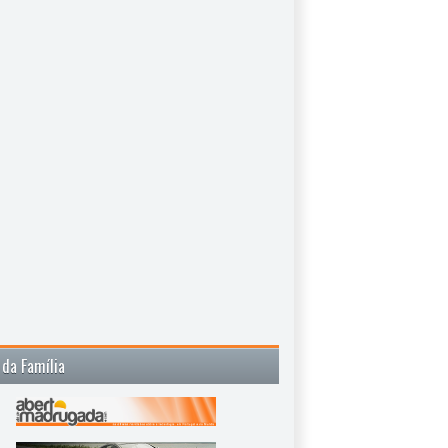
 da Família