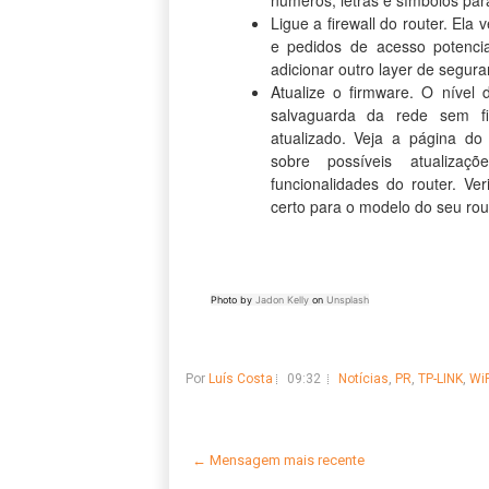
números, letras e símbolos par
Ligue a firewall do router. Ela 
e pedidos de acesso potencia
adicionar outro layer de segura
Atualize o firmware. O nível
salvaguarda da rede sem f
atualizado. Veja a página do
sobre possíveis atualiz
funcionalidades do router. Ve
certo para o modelo do seu rou
Photo by
Jadon Kelly
on
Unsplash
Por
Luís Costa
09:32
Notícias
,
PR
,
TP-LINK
,
WiF
← Mensagem mais recente