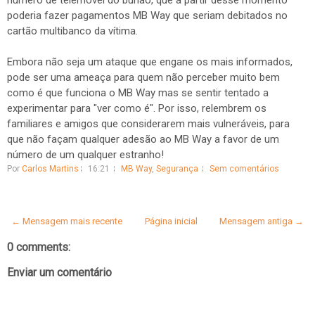
número de telemóvel do burlão, que a partir desse momento
poderia fazer pagamentos MB Way que seriam debitados no
cartão multibanco da vítima.
Embora não seja um ataque que engane os mais informados,
pode ser uma ameaça para quem não perceber muito bem
como é que funciona o MB Way mas se sentir tentado a
experimentar para "ver como é". Por isso, relembrem os
familiares e amigos que considerarem mais vulneráveis, para
que não façam qualquer adesão ao MB Way a favor de um
número de um qualquer estranho!
Por
Carlos Martins
16:21
MB Way
,
Segurança
Sem comentários
← Mensagem mais recente
Página inicial
Mensagem antiga →
0 comments:
Enviar um comentário