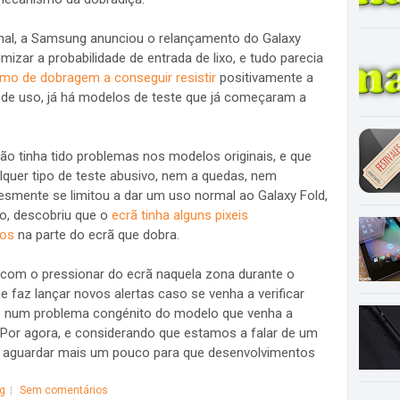
onal, a Samsung anunciou o relançamento do Galaxy
izar a probabilidade de entrada de lixo, e tudo parecia
o de dobragem a conseguir resistir
positivamente a
 de uso, já há modelos de teste que já começaram a
ão tinha tido problemas nos modelos originais, e que
lquer tipo de teste abusivo, nem a quedas, nem
lesmente se limitou a dar um uso normal ao Galaxy Fold,
o, descobriu que o
ecrã tinha alguns pixeis
dos
na parte do ecrã que dobra.
 com o pressionar do ecrã naquela zona durante o
 faz lançar novos alertas caso se venha a verificar
ne num problema congénito do modelo que venha a
 Por agora, e considerando que estamos a falar de um
á aguardar mais um pouco para que desenvolvimentos
g
Sem comentários