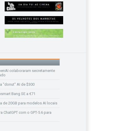
enAI colaboraram secretamente
ado
a "donut" AI de $300
nsmart Bang SE a €71
a de 20GB para modelos AI locais
a ChatGPT com o GPT-5.6 para