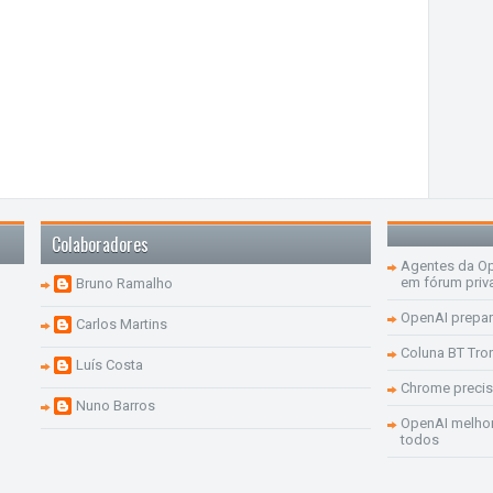
Colaboradores
Agentes da Op
em fórum priv
Bruno Ramalho
OpenAI prepar
Carlos Martins
Coluna BT Tro
Luís Costa
Chrome precis
Nuno Barros
OpenAI melhor
todos