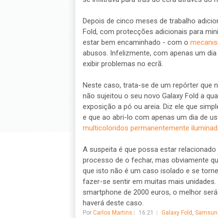
Depois de cinco meses de trabalho adici
Fold, com protecções adicionais para minim
estar bem encaminhado - com o
mecanism
abusos. Infelizmente, com apenas um dia
exibir problemas no ecrã.
Neste caso, trata-se de um repórter que n
não sujeitou o seu novo Galaxy Fold a qua
exposição a pó ou areia. Diz ele que simp
e que ao abri-lo com apenas um dia de us
multicoloridos permanentemente ilumina
A suspeita é que possa estar relacionado
processo de o fechar, mas obviamente que
que isto não é um caso isolado e se tor
fazer-se sentir em muitas mais unidades.
smartphone de 2000 euros, o melhor ser
haverá deste caso.
Por
Carlos Martins
16:21
Galaxy Fold
,
Samsun