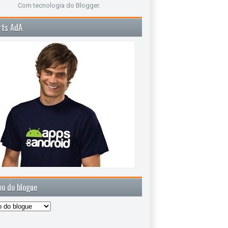
Com tecnologia do
Blogger
.
rts AdA
vo do blogue