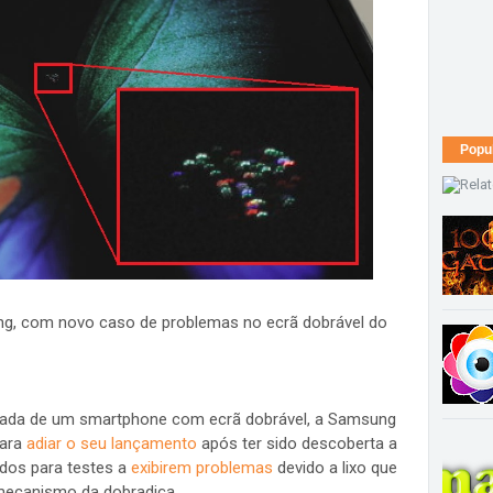
Popu
sung, com novo caso de problemas no ecrã dobrável do
gada de um smartphone com ecrã dobrável, a Samsung
para
adiar o seu lançamento
após ter sido descoberta a
ados para testes a
exibirem problemas
devido a lixo que
o mecanismo da dobradiça.