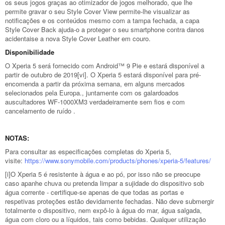
os seus jogos graças ao otimizador de jogos melhorado, que lhe
permite gravar o seu Style Cover View permite-lhe visualizar as
notificações e os conteúdos mesmo com a tampa fechada, a capa
Style Cover Back ajuda-o a proteger o seu smartphone contra danos
acidentaise a nova Style Cover Leather em couro.
Disponibilidade
O Xperia 5 será fornecido com Android™ 9 Pie e estará disponível a
partir de outubro de 2019[vi]. O Xperia 5 estará disponível para pré-
encomenda a partir da próxima semana, em alguns mercados
selecionados pela Europa., juntamente com os galardoados
auscultadores WF-1000XM3 verdadeiramente sem fios e com
cancelamento de ruído .
NOTAS:
Para consultar as especificações completas do Xperia 5,
visite:
https://www.sonymobile.com/
products/phones/xperia-5/
features/
[i]O Xperia 5 é resistente à água e ao pó, por isso não se preocupe
caso apanhe chuva ou pretenda limpar a sujidade do dispositivo sob
água corrente - certifique-se apenas de que todas as portas e
respetivas proteções estão devidamente fechadas. Não deve submergir
totalmente o dispositivo, nem expô-lo à água do mar, água salgada,
água com cloro ou a líquidos, tais como bebidas. Qualquer utilização