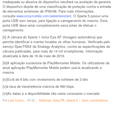
inadequada ou abusiva do dispositivo resultará na anulação da garantia.
O dispositivo dispõe de uma classificação de proteção contra a entrada
de elementos exteriores de IP65/68. Para mais informações,
consulte
www.sonymobile.com/
waterresistant
. O Xperia 5 possui uma
porta USB sem tampa, para ligação e carregamento do mesmo. Esta
porta USB deve estar completamente seca antes de efetuar o
carregamento.
[ii] A câmara do Xperia 1 inclui Eye AF (focagem automática) que
permite identificar e manter focados os olhos humanos. Verificado pelo
serviço SpecTRAX da Strategy Analytics, contra as especificações da
câmara publicadas, para mais de 14 mil smartphones. Informação
atualizada à data de 16 de maio de 2019.
[iii]A aplicação sucessora da PlayMemories Mobile. Os utilizadores da
atual aplicação PlayMemories Mobile podem usá-la atualizando a
mesma
[iv]Ecrã de 8 bits com nivelamento de software de 2 bits
[v]à taxa de transferência máxima de 990 kbps
[vi]As datas e a disponibilidade irão variar consoante o mercado
Por
Luís Costa
09:32
Notícias
,
Sony PR
,
Xperia 5
Sem comentários