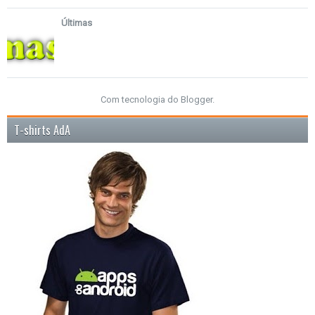
Últimas
Com tecnologia do
Blogger
.
T-shirts AdA