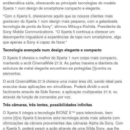
emblemática série, oferecendo as principais tecnologias do modelo
Xperia 1 num design de smartphone compacto e elegante.
"Com o Xperia 5, oferecemos aquilo que os nossos clientes mais
gostavam do Xperia 1 num design mais pequeno, com a galardoada
tecnologia de ponta da Sony", afirmou Mitsuya Kishida, Presidente da
Sony Mobile Communications. "O Xperia 5 continua a oferecer um
desempenho inigualável e experiências de topo num smartphone, algo
que apenas a Sony é capaz de fazer."
Tecnologia avançada num design elegante e compacto
O Xperia 5 oferece o melhor do Xperia 1 num corpo mais compacto,
mantendo o ecrã CinemaWide 21:9. As partes traseira e dianteira da
estrutura de metal elegante encontram-se protegidas [i]contra os
elementos.
O ecrã CinemaWide 21:9 oferece uma maior área útil, sendo ideal para
executar duas aplicações em simultâneo. Poderá dividir o ecrã
facilmente através da Side Sense, a aplicação multijanelas 21:9, ou
através da função de comandos por voz.
Três câmaras, três lentes, possibilidades infinitas
O Xperia 5 integra a tecnologia BIONZ X™ para telemóveis, bem
como [ii]no Xperia 5,levamos esta tecnologia ainda mais adiante com
otimizações da câmara provenientes das câmaras Alpha da Sony. Com
o Xperia 5, poderá seguir a ação através de uma [iii]da Sony, que lhe