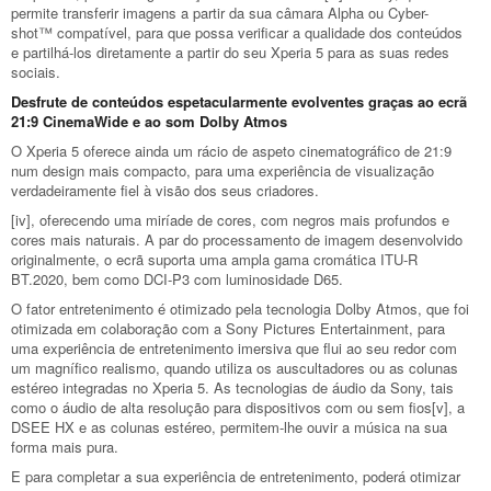
permite transferir imagens a partir da sua câmara Alpha ou Cyber-
shot™ compatível, para que possa verificar a qualidade dos conteúdos
e partilhá-los diretamente a partir do seu Xperia 5 para as suas redes
sociais.
Desfrute de conteúdos espetacularmente evolventes graças ao ecrã
21:9 CinemaWide e ao som Dolby Atmos
O Xperia 5 oferece ainda um rácio de aspeto cinematográfico de 21:9
num design mais compacto, para uma experiência de visualização
verdadeiramente fiel à visão dos seus criadores.
[iv], oferecendo uma miríade de cores, com negros mais profundos e
cores mais naturais. A par do processamento de imagem desenvolvido
originalmente, o ecrã suporta uma ampla gama cromática ITU-R
BT.2020, bem como DCI-P3 com luminosidade D65.
O fator entretenimento é otimizado pela tecnologia Dolby Atmos, que foi
otimizada em colaboração com a Sony Pictures Entertainment, para
uma experiência de entretenimento imersiva que flui ao seu redor com
um magnífico realismo, quando utiliza os auscultadores ou as colunas
estéreo integradas no Xperia 5. As tecnologias de áudio da Sony, tais
como o áudio de alta resolução para dispositivos com ou sem fios[v], a
DSEE HX e as colunas estéreo, permitem-lhe ouvir a música na sua
forma mais pura.
E para completar a sua experiência de entretenimento, poderá otimizar