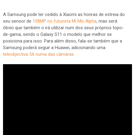
A Samsung pode ter cedido à Xiaomi as honras de estreia do
seu sensor de
108MP no futurista Mi Mix Alpha
, mas será
óbvio que também o irá utilizar num dos seus próprios topo-
de-gama, sendo o Galaxy S11 o modelo que melhor se
posiciona para isso. Para além disso, fala-se também que a
Samsung poderá seguir a Huawei, adicionando uma
teleobjectiva 5X numa das câmaras