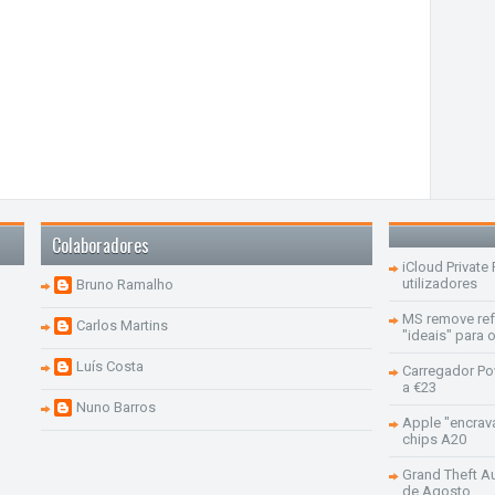
Colaboradores
iCloud Private
utilizadores
Bruno Ramalho
MS remove re
Carlos Martins
"ideais" para
Luís Costa
Carregador Po
a €23
Nuno Barros
Apple "encrav
chips A20
Grand Theft Aut
de Agosto