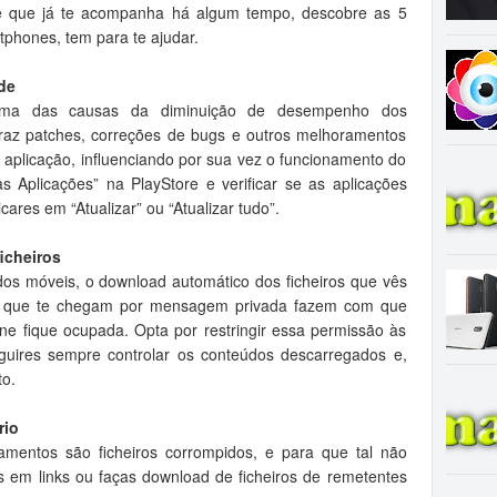
 que já te acompanha há algum tempo, descobre as 5
tphones, tem para te ajudar.
de
 uma das causas da diminuição de desempenho dos
traz patches, correções de bugs e outros melhoramentos
plicação, influenciando por sua vez o funcionamento do
s Aplicações” na PlayStore e verificar se as aplicações
cares em “Atualizar” ou “Atualizar tudo”.
icheiros
os móveis, o download automático dos ficheiros que vês
ou que te chegam por mensagem privada fazem com que
e fique ocupada. Opta por restringir essa permissão às
guires sempre controlar os conteúdos descarregados e,
to.
rio
mentos são ficheiros corrompidos, e para que tal não
 em links ou faças download de ficheiros de remetentes