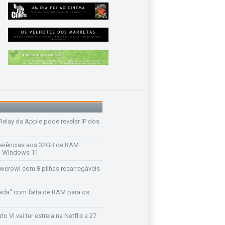
 Relay da Apple pode revelar IP dos
ferências aos 32GB de RAM
 o Windows 11
werowl com 8 pilhas recarregáveis
ada" com falta de RAM para os
o VI vai ter estreia na Netflix a 27