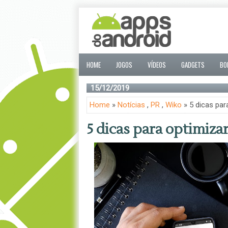
HOME
JOGOS
VÍDEOS
GADGETS
BO
15/12/2019
Home
»
Notícias
,
PR
,
Wiko
» 5 dicas pa
5 dicas para optimiz