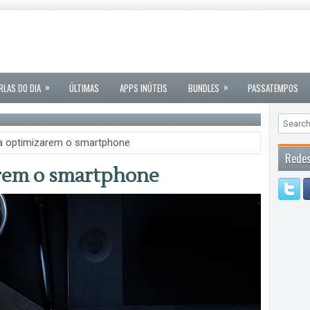
»
»
RLAS DO DIA
ÚLTIMAS
APPS INÚTEIS
BUNDLES
PASSATEMPOS
ra optimizarem o smartphone
Redes
arem o smartphone