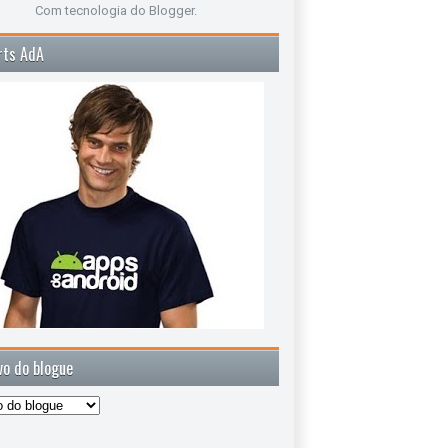
Com tecnologia do
Blogger
.
rts AdA
vo do blogue