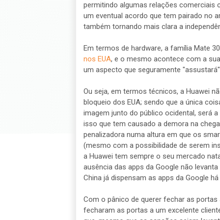
permitindo algumas relações comerciais 
um eventual acordo que tem pairado no ar
também tornando mais clara a independên
Em termos de hardware, a família Mate 30
nos EUA
, e o mesmo acontece com a sua 
um aspecto que seguramente "assustará"
Ou seja, em termos técnicos, a Huawei 
bloqueio dos EUA; sendo que a única coisa
imagem junto do público ocidental, será 
isso que tem causado a demora na chegad
penalizadora numa altura em que os sma
(mesmo com a possibilidade de serem inst
a Huawei tem sempre o seu mercado nata
ausência das apps da Google não levanta
China já dispensam as apps da Google há 
Com o pânico de querer fechar as portas
fecharam as portas a um excelente client