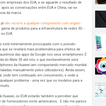
com empresas dos EUA, e se aguarde o resultado de
 após as conversações entre EUA e China, vai-se
cia da marca.
 já
não recorre a qualquer componente com origem
gama de produtos para a infraestrutura de redes 5G -
 os EUA.
não está minimamente preocupada com o pseudo-
 que se revelará mais problemática para efeitos de
a ausência das apps da Google nos seus smartphones. É
a do Mate 30 até nós, e que inevitavelmente será
rtphones da Huawei iam conquistando mercado mundial
aladas manualmente pelos utilizadores). Ainda assim,
l, onde tem continuado em crescimento, e onde a
 qualquer problema - uma vez que os modelos para a
muito.
 à Huawei, os EUA estarão também a perceber que
e de fornecedores norte-americanos... E não me parece