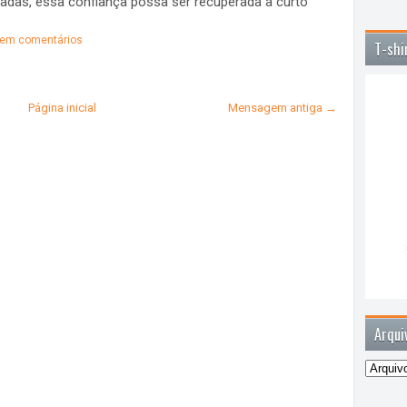
das, essa confiança possa ser recuperada a curto
em comentários
T-shi
Página inicial
Mensagem antiga →
Arqui