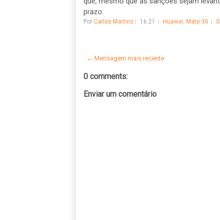
que, mesmo que as sanções sejam levanta
prazo.
Por
Carlos Martins
16:21
Huawei
,
Mate 30
S
← Mensagem mais recente
0 comments:
Enviar um comentário