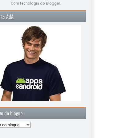
Com tecnologia do
Blogger
.
rts AdA
vo do blogue