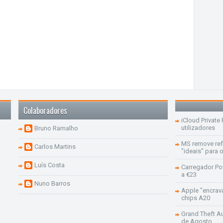
Colaboradores
iCloud Private
utilizadores
Bruno Ramalho
MS remove re
Carlos Martins
"ideais" para
Luís Costa
Carregador Po
a €23
Nuno Barros
Apple "encrav
chips A20
Grand Theft Aut
de Agosto