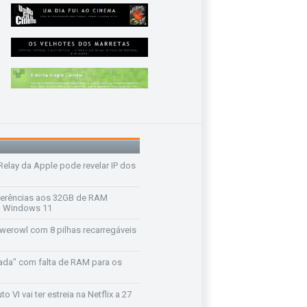
 Relay da Apple pode revelar IP dos
ferências aos 32GB de RAM
 o Windows 11
werowl com 8 pilhas recarregáveis
ada" com falta de RAM para os
o VI vai ter estreia na Netflix a 27