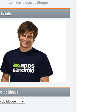
Com tecnologia do
Blogger
.
rts AdA
vo do blogue