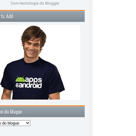
Com tecnologia do
Blogger
.
rts AdA
vo do blogue