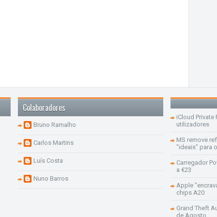
Colaboradores
iCloud Private
utilizadores
Bruno Ramalho
MS remove re
Carlos Martins
"ideais" para
Luís Costa
Carregador Po
a €23
Nuno Barros
Apple "encrav
chips A20
Grand Theft Aut
de Agosto