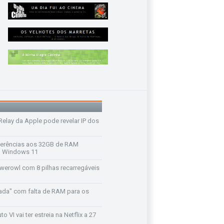
 Relay da Apple pode revelar IP dos
ferências aos 32GB de RAM
 o Windows 11
werowl com 8 pilhas recarregáveis
ada" com falta de RAM para os
o VI vai ter estreia na Netflix a 27