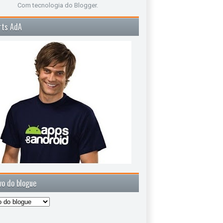
Com tecnologia do
Blogger
.
rts AdA
vo do blogue