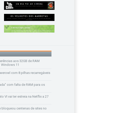
ferências aos 32GB de RAM
 o Windows 11
werowl com 8 pilhas recarregáveis
ada" com falta de RAM para os
o VI vai ter estreia na Netflix a 27
e bloqueou centenas de sites no