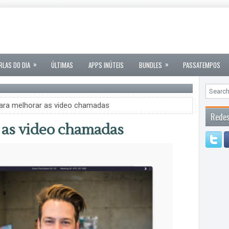
»
»
RLAS DO DIA
ÚLTIMAS
APPS INÚTEIS
BUNDLES
PASSATEMPOS
para melhorar as video chamadas
Redes
r as video chamadas