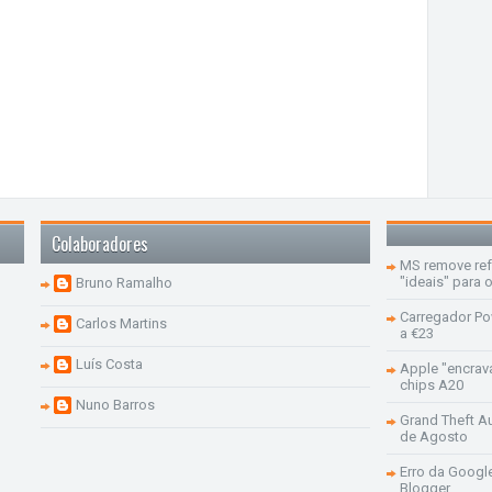
Colaboradores
MS remove re
"ideais" para
Bruno Ramalho
Carregador Po
Carlos Martins
a €23
Luís Costa
Apple "encrav
chips A20
Nuno Barros
Grand Theft Aut
de Agosto
Erro da Googl
Blogger