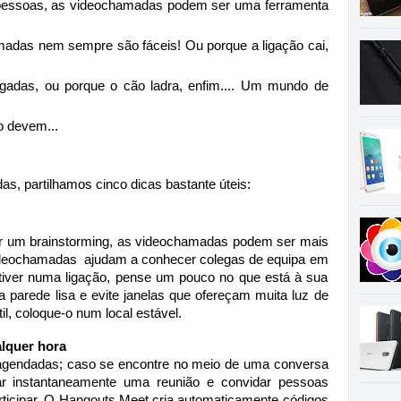
de pessoas, as videochamadas podem ser uma ferramenta 
hamadas nem sempre são fáceis! Ou porque a ligação cai, 
gadas, ou porque o cão ladra, enfim.... Um mundo de 
 devem...
, partilhamos cinco dicas bastante úteis: 
er um brainstorming, as videochamadas podem ser mais 
videochamadas  ajudam a conhecer colegas de equipa em 
tiver numa ligação, pense um pouco no que está à sua 
parede lisa e evite janelas que ofereçam muita luz de 
l, coloque-o num local estável. 
alquer hora
gendadas; caso se encontre no meio de uma conversa 
rar instantaneamente uma reunião e convidar pessoas 
ticipar. O 
Hangouts Meet
 cria automaticamente códigos 