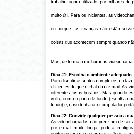
trabalho, agora utilizado, por milhares 
muito útil. Para os iniciantes, as videoc
ou porque  as crianças não estão sosse
coisas que acontecem sempre quando não
Mas, de forma a melhorar as videochamadas
Dica #1: Escolha o ambiente adequado
Para discutir assuntos complexos ou faz
eficientes do que o chat ou o e-mail. As 
diferentes fusos horários. Mas quando es
volta, como o pano de fundo (escolha uma 
fundo) e, caso tenha um computador portáti
Dica #2: Convide qualquer pessoa a qu
As videochamadas não precisam de ser a
por e-mail muito longa, poderá configu
dentro ou fora da sua organização para par