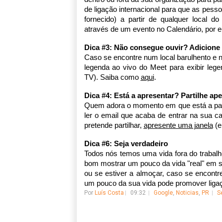
de ligação internacional para que as pess
fornecido) a partir de qualquer local 
através de um evento no Calendário, por e-
Dica #3: Não consegue ouvir? Adicione
Caso se encontre num local barulhento e n
legenda ao vivo do Meet para exibir leg
TV). Saiba como 
aqui
. 
Dica #4: Está a apresentar? Partilhe ap
Quem adora o momento em que está a partil
ler o email que acaba de entrar na sua ca
pretende partilhar, 
apresente uma janela
 (
Dica #6: Seja verdadeiro 
Todos nós temos uma vida fora do trabalho
bom mostrar um pouco da vida "real" em se
ou se estiver a almoçar, caso se encontre
um pouco da sua vida pode promover ligaç
Por
Luís Costa
09:32
Google
,
Noticias
,
PR
S