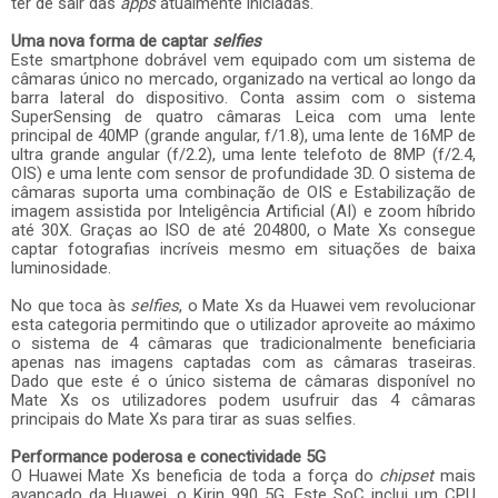
ter de sair das
apps
atualmente iniciadas.
Uma nova forma de captar
selfies
Este smartphone dobrável vem equipado com um sistema de
câmaras único no mercado, organizado na vertical ao longo da
barra lateral do dispositivo. Conta assim com o sistema
SuperSensing de quatro câmaras Leica com uma lente
principal de 40MP (grande angular, f/1.8), uma lente de 16MP de
ultra grande angular (f/2.2), uma lente telefoto de 8MP (f/2.4,
OIS) e uma lente com sensor de profundidade 3D. O sistema de
câmaras suporta uma combinação de OIS e Estabilização de
imagem assistida por Inteligência Artificial (AI) e zoom híbrido
até 30X. Graças ao ISO de até 204800, o Mate Xs consegue
captar fotografias incríveis mesmo em situações de baixa
luminosidade.
No que toca às
selfies
, o Mate Xs da Huawei vem revolucionar
esta categoria permitindo que o utilizador aproveite ao máximo
o sistema de 4 câmaras que tradicionalmente beneficiaria
apenas nas imagens captadas com as câmaras traseiras.
Dado que este é o único sistema de câmaras disponível no
Mate Xs os utilizadores podem usufruir das 4 câmaras
principais do Mate Xs para tirar as suas selfies.
Performance poderosa e conectividade 5G
O Huawei Mate Xs beneficia de toda a força do
chipset
mais
avançado da Huawei, o Kirin 990 5G. Este SoC inclui um CPU