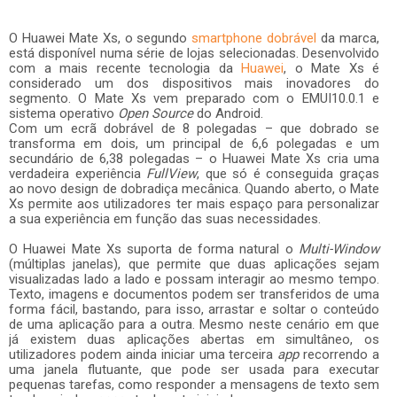
O Huawei Mate Xs, o segundo
smartphone dobrável
da marca,
está disponível numa série de lojas selecionadas.
Desenvolvido
com a mais recente tecnologia da
Huawei
, o Mate Xs é
considerado um dos dispositivos mais inovadores do
segmento.
O Mate Xs vem preparado com o EMUI10.0.1 e
sistema operativo
Open Source
do Android.
Com um ecrã dobrável de 8 polegadas – que dobrado se
transforma em dois, um principal de 6,6 polegadas e um
secundário de 6,38 polegadas – o Huawei Mate Xs cria uma
verdadeira experiência
FullView
, que só é conseguida graças
ao novo design de dobradiça mecânica.
Quando aberto, o Mate
Xs permite aos utilizadores ter mais espaço para personalizar
a sua experiência em função das suas necessidades.
O Huawei Mate Xs suporta de forma natural o
Multi-Window
(múltiplas janelas), que permite que duas aplicações sejam
visualizadas lado a lado e possam interagir ao mesmo tempo.
Texto, imagens e documentos podem ser transferidos de uma
forma fácil, bastando, para isso, arrastar e soltar o conteúdo
de uma aplicação para a outra. Mesmo neste cenário em que
já existem duas aplicações abertas em simultâneo, os
utilizadores podem ainda iniciar uma terceira
app
recorrendo a
uma janela flutuante, que pode ser usada para executar
pequenas tarefas, como responder a mensagens de texto sem