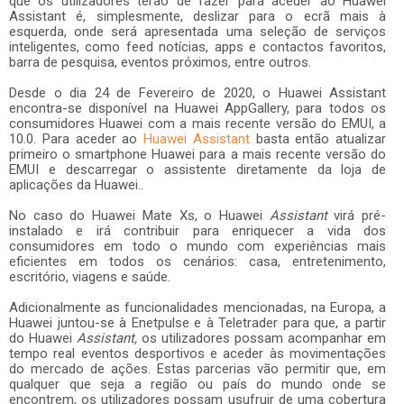
que os utilizadores terão de fazer para aceder ao Huawei
Assistant é, simplesmente, deslizar para o ecrã mais à
esquerda, onde será apresentada uma seleção de serviços
inteligentes, como feed notícias, apps e contactos favoritos,
barra de pesquisa, eventos próximos, entre outros.
Desde o dia 24 de Fevereiro de 2020, o Huawei Assistant
encontra-se disponível na Huawei AppGallery, para todos os
consumidores Huawei com a mais recente versão do EMUI, a
10.0. Para aceder ao
Huawei Assistant
basta então atualizar
primeiro o smartphone Huawei para a mais recente versão do
EMUI e descarregar o assistente diretamente da loja de
aplicações da Huawei..
No caso do Huawei Mate Xs, o Huawei
Assistant
virá pré-
instalado e irá contribuir para enriquecer a vida dos
consumidores em todo o mundo com experiências mais
eficientes em todos os cenários: casa, entretenimento,
escritório, viagens e saúde.
Adicionalmente as funcionalidades mencionadas, na Europa, a
Huawei juntou-se à Enetpulse e à Teletrader para que, a partir
do Huawei
Assistant,
os utilizadores possam acompanhar em
tempo real eventos desportivos e aceder às movimentações
do mercado de ações. Estas parcerias vão permitir que, em
qualquer que seja a região ou país do mundo onde se
encontrem, os utilizadores possam usufruir de uma cobertura