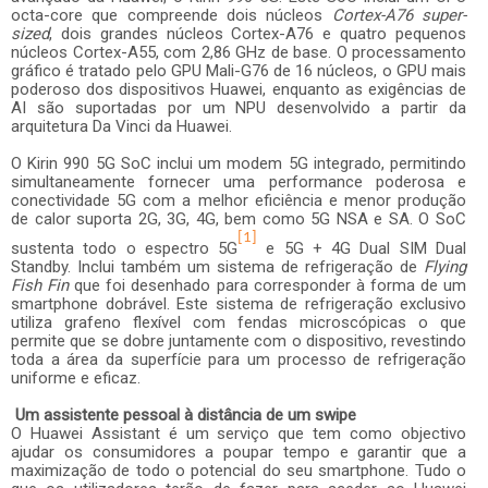
octa-core
que compreende dois núcleos
Cortex-A76
super-
sized
, dois grandes núcleos Cortex-A76 e quatro pequenos
núcleos Cortex-A55, com 2,86 GHz de base. O processamento
gráfico é tratado pelo GPU Mali-G76 de 16 núcleos, o GPU mais
poderoso dos dispositivos Huawei, enquanto as exigências de
AI são suportadas por um NPU desenvolvido a partir da
arquitetura Da Vinci da Huawei.
O Kirin 990 5G SoC inclui um modem 5G integrado, permitindo
simultaneamente fornecer uma performance poderosa e
conectividade 5G com a melhor eficiência e menor produção
de calor suporta 2G, 3G, 4G, bem como 5G NSA e SA. O SoC
[1]
sustenta todo o espectro 5G
e 5G + 4G Dual SIM Dual
Standby. Inclui também um sistema de refrigeração de
Flying
Fish Fin
que foi desenhado para corresponder à forma de um
smartphone dobrável.
Este sistema de refrigeração exclusivo
utiliza grafeno flexível com fendas microscópicas o que
permite que se dobre juntamente com o dispositivo, revestindo
toda a área da superfície para um processo de refrigeração
uniforme e eficaz.
Um assistente pessoal à distância de um swipe
O Huawei Assistant é um serviço que tem como objectivo
ajudar os consumidores a poupar tempo e garantir que a
maximização de todo o potencial do seu smartphone. Tudo o