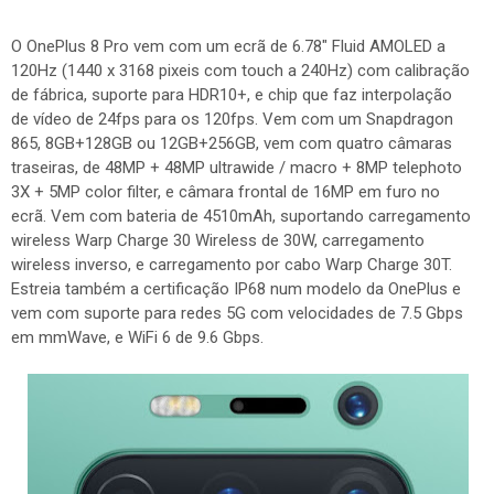
O OnePlus 8 Pro vem com um ecrã de 6.78" Fluid AMOLED a
120Hz (1440 x 3168 pixeis com touch a 240Hz) com calibração
de fábrica, suporte para HDR10+, e chip que faz interpolação
de vídeo de 24fps para os 120fps. Vem com um Snapdragon
865, 8GB+128GB ou 12GB+256GB, vem com quatro câmaras
traseiras, de 48MP + 48MP ultrawide / macro + 8MP telephoto
3X + 5MP color filter, e câmara frontal de 16MP em furo no
ecrã. Vem com bateria de 4510mAh, suportando carregamento
wireless Warp Charge 30 Wireless de 30W, carregamento
wireless inverso, e carregamento por cabo Warp Charge 30T.
Estreia também a certificação IP68 num modelo da OnePlus e
vem com suporte para redes 5G com velocidades de 7.5 Gbps
em mmWave, e WiFi 6 de 9.6 Gbps.