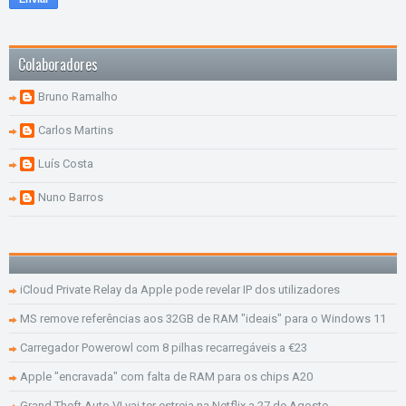
Colaboradores
Bruno Ramalho
Carlos Martins
Luís Costa
Nuno Barros
iCloud Private Relay da Apple pode revelar IP dos utilizadores
MS remove referências aos 32GB de RAM "ideais" para o Windows 11
Carregador Powerowl com 8 pilhas recarregáveis a €23
Apple "encravada" com falta de RAM para os chips A20
Grand Theft Auto VI vai ter estreia na Netflix a 27 de Agosto