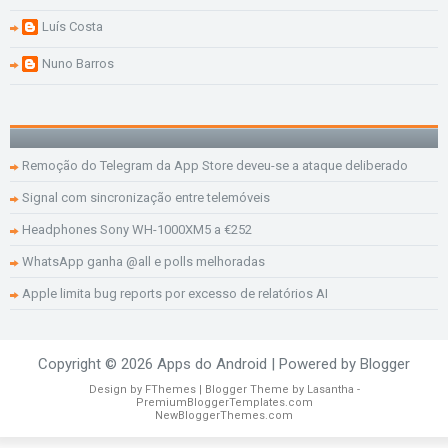
Luís Costa
Nuno Barros
Remoção do Telegram da App Store deveu-se a ataque deliberado
Signal com sincronização entre telemóveis
Headphones Sony WH-1000XM5 a €252
WhatsApp ganha @all e polls melhoradas
Apple limita bug reports por excesso de relatórios AI
Copyright ©
2026
Apps do Android
| Powered by
Blogger
Design by
FThemes
| Blogger Theme by
Lasantha
-
PremiumBloggerTemplates.com
NewBloggerThemes.com