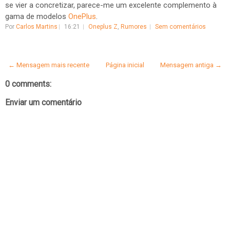
se vier a concretizar, parece-me um excelente complemento à
gama de modelos
OnePlus
.
Por
Carlos Martins
16:21
Oneplus Z
,
Rumores
Sem comentários
← Mensagem mais recente
Página inicial
Mensagem antiga →
0 comments:
Enviar um comentário