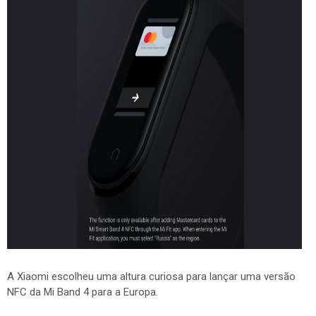
A Xiaomi escolheu uma altura curiosa para lançar uma versão
NFC da Mi Band 4 para a Europa.