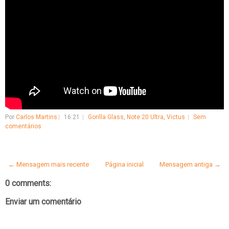
Por
Carlos Martins
16:21
Gorilla Glass
,
Note 20 Ultra
,
Victus
Sem
comentários
← Mensagem mais recente
Página inicial
Mensagem antiga →
0 comments:
Enviar um comentário