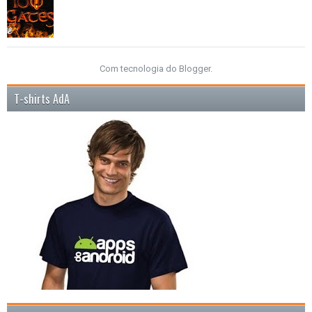
Com tecnologia do
Blogger
.
T-shirts AdA