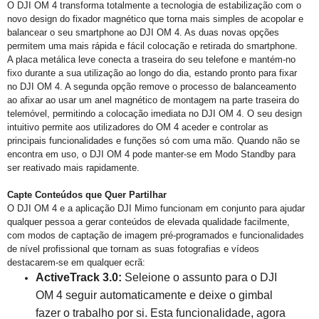
O DJI OM 4 transforma totalmente a tecnologia de estabilização com o
novo design do fixador magnético que torna mais simples de acopolar e
balancear o seu smartphone ao DJI OM 4. As duas novas opções
permitem uma mais rápida e fácil colocação e retirada do smartphone.
A placa metálica leve conecta a traseira do seu telefone e mantém-no
fixo durante a sua utilização ao longo do dia, estando pronto para fixar
no DJI OM 4. A segunda opção remove o processo de balanceamento
ao afixar ao usar um anel magnético de montagem na parte traseira do
telemóvel, permitindo a colocação imediata no DJI OM 4. O seu design
intuitivo permite aos utilizadores do OM 4 aceder e controlar as
principais funcionalidades e funções só com uma mão. Quando não se
encontra em uso, o DJI OM 4 pode manter-se em Modo Standby para
ser reativado mais rapidamente.
Capte Conteúdos que Quer Partilhar
O DJI OM 4 e a aplicação DJI Mimo funcionam em conjunto para ajudar
qualquer pessoa a gerar conteúdos de elevada qualidade facilmente,
com modos de captação de imagem pré-programados e funcionalidades
de nível profissional que tornam as suas fotografias e vídeos
destacarem-se em qualquer ecrã:
ActiveTrack 3.0:
Seleione o assunto para o DJI
OM 4 seguir automaticamente e deixe o gimbal
fazer o trabalho por si. Esta funcionalidade, agora