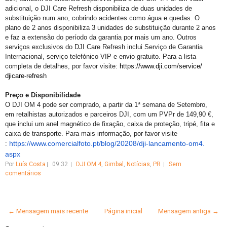
adicional, o DJI Care Refresh disponibiliza de duas unidades de
substituição num ano, cobrindo acidentes como água e quedas. O
plano de 2 anos disponibiliza 3 unidades de substituição durante 2 anos
e faz a extensão do período da garantia por mais um ano. Outros
serviços exclusivos do DJI Care Refresh inclui Serviço de Garantia
Internacional, serviço telefónico VIP e envio gratuito. Para a lista
completa de detalhes, por favor visite:
https://www.dji.com/service/
djicare-refresh
Preço e Disponibilidade
O DJI OM 4 pode ser comprado, a partir da 1ª semana de Setembro,
em retalhistas autorizados e parceiros DJI, com um PVPr de 149,90 €,
que inclui um anel magnético de fixação, caixa de proteção, tripé, fita e
caixa de transporte. Para mais informação, por favor visite
https://www.comercialfoto.pt/
blog/20208/dji-lancamento-om4.
:
aspx
Por
Luís Costa
09:32
DJI OM 4
,
Gimbal
,
Notícias
,
PR
Sem
comentários
← Mensagem mais recente
Página inicial
Mensagem antiga →