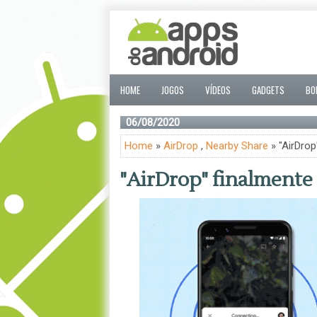
HOME
JOGOS
VÍDEOS
GADGETS
BO
06/08/2020
Home
»
AirDrop
,
Nearby Share
» "AirDrop
"AirDrop" finalmente