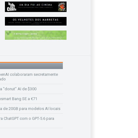
enAI colaboraram secretamente
ado
a "donut" AI de $300
nsmart Bang SE a €71
a de 20GB para modelos AI locais
a ChatGPT com o GPT-5.6 para