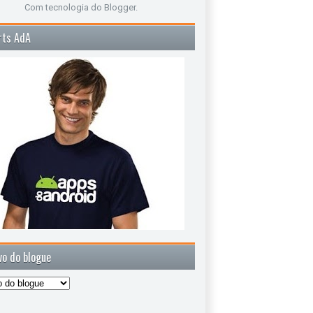
Com tecnologia do
Blogger
.
rts AdA
vo do blogue