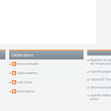
Colaboradores
Agentes da Op
em fórum priv
Bruno Ramalho
OpenAI prepar
Carlos Martins
Coluna BT Tro
Luís Costa
Chrome precis
Nuno Barros
OpenAI melhor
todos