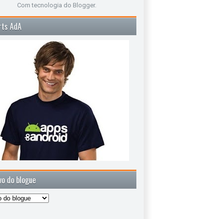
Com tecnologia do
Blogger
.
rts AdA
vo do blogue