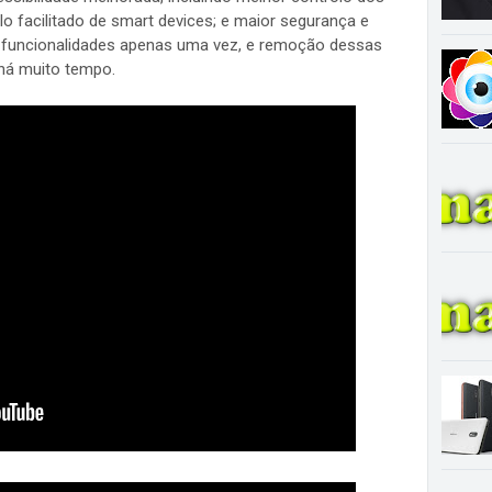
 facilitado de smart devices; e maior segurança e
as funcionalidades apenas uma vez, e remoção dessas
há muito tempo.