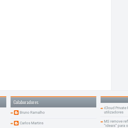
Colaboradores
iCloud Private
utilizadores
Bruno Ramalho
MS remove re
Carlos Martins
"ideais" para