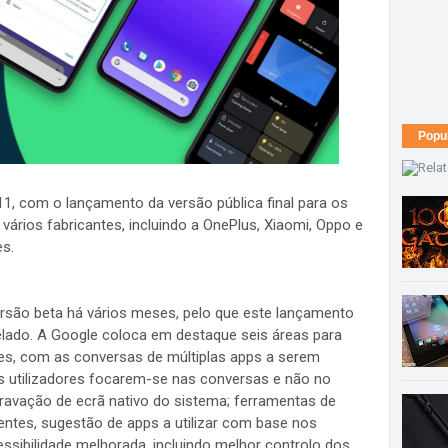
Popu
11, com o lançamento da versão pública final para os
ários fabricantes, incluindo a OnePlus, Xiaomi, Oppo e
s.
rsão beta há vários meses, pelo que este lançamento
velado. A Google coloca em destaque seis áreas para
es, com as conversas de múltiplas apps a serem
s utilizadores focarem-se nas conversas e não no
gravação de ecrã nativo do sistema; ferramentas de
gentes, sugestão de apps a utilizar com base nos
essibilidade melhorada, incluindo melhor controlo dos