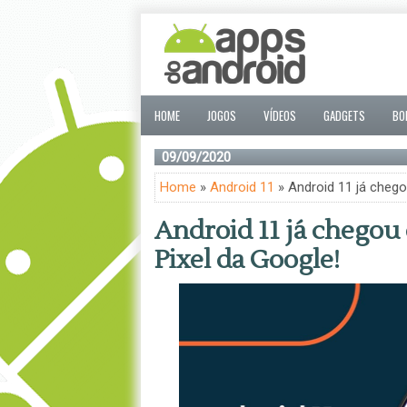
HOME
JOGOS
VÍDEOS
GADGETS
BO
09/09/2020
Home
»
Android 11
» Android 11 já chego
Android 11 já chegou e
Pixel da Google!