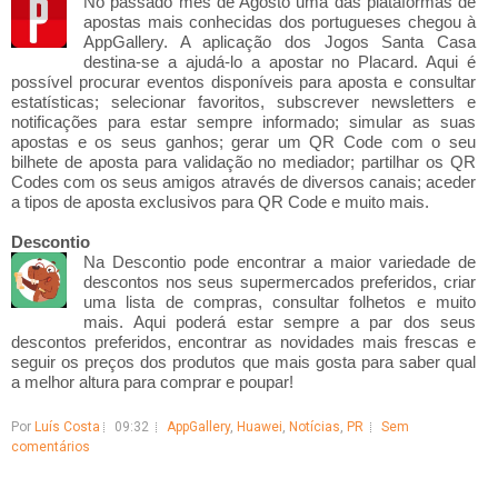
No passado mês de Agosto uma das plataformas de
apostas mais conhecidas dos portugueses chegou à
AppGallery. A aplicação dos Jogos Santa Casa
destina-se a ajudá-lo a apostar no Placard. Aqui é
possível procurar eventos disponíveis para aposta e consultar
estatísticas; selecionar favoritos, subscrever newsletters e
notificações para estar sempre informado; simular as suas
apostas e os seus ganhos; gerar um QR Code com o seu
bilhete de aposta para validação no mediador; partilhar os QR
Codes com os seus amigos através de diversos canais; aceder
a tipos de aposta exclusivos para QR Code e muito mais.
Descontio
Na Descontio pode encontrar a maior variedade de
descontos nos seus supermercados preferidos, criar
uma lista de compras, consultar folhetos e muito
mais. Aqui poderá estar sempre a par dos seus
descontos preferidos, encontrar as novidades mais frescas e
seguir os preços dos produtos que mais gosta para saber qual
a melhor altura para comprar e poupar!
Por
Luís Costa
09:32
AppGallery
,
Huawei
,
Notícias
,
PR
Sem
comentários