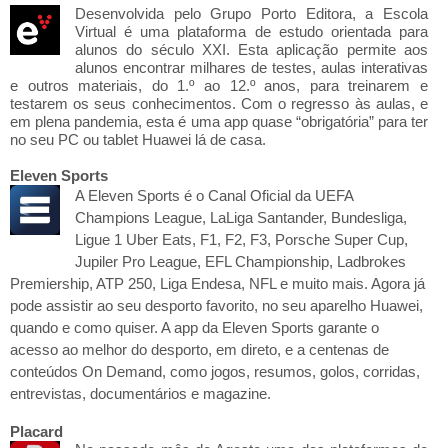
Desenvolvida
pelo Grupo Porto Editora, a Escola
Virtual é uma plataforma de estudo orientada para
alunos do século XXI. Esta aplicação permite aos
alunos encontrar milhares de testes, aulas interativas
e outros materiais, do 1.º ao 12.º anos, para treinarem e
testarem os seus conhecimentos. Com o regresso às aulas, e
em plena pandemia, esta é uma app quase “obrigatória” para ter
no seu PC ou tablet Huawei lá de casa.
Eleven Sports
A Eleven Sports é o Canal Oficial da UEFA
Champions League, LaLiga Santander, Bundesliga,
Ligue 1 Uber Eats, F1, F2, F3, Porsche Super Cup,
Jupiler Pro League, EFL Championship, Ladbrokes
Premiership, ATP 250, Liga Endesa, NFL e muito mais. Agora já
pode assistir ao seu desporto favorito, no seu aparelho Huawei,
quando e como quiser. A app da Eleven Sports garante o
acesso ao melhor do desporto, em direto, e a centenas de
conteúdos On Demand, como jogos, resumos, golos, corridas,
entrevistas, documentários e magazine.
Placard