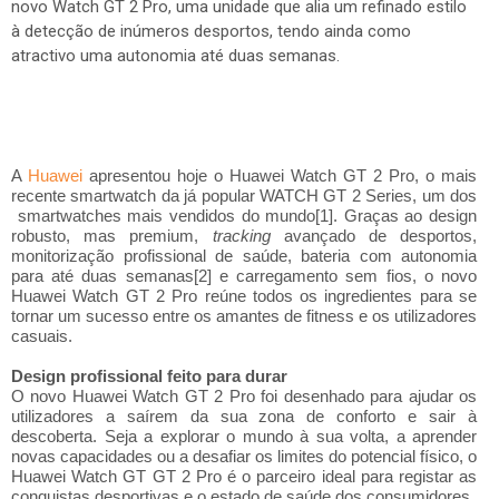
novo Watch GT 2 Pro, uma unidade que alia um refinado estilo
à detecção de inúmeros desportos, tendo ainda como
atractivo uma autonomia até duas semanas.
A
Huawei
apresentou hoje o Huawei Watch GT 2 Pro, o mais
recente smartwatch da já popular WATCH GT 2 Series, um dos
smartwatches mais vendidos do mundo
. Graças ao design
[1]
robusto, mas premium,
tracking
avançado de desportos,
monitorização profissional de saúde, bateria com autonomia
para até duas semanas
e carregamento sem fios, o novo
[2]
Huawei Watch GT 2 Pro reúne todos os ingredientes para se
tornar um sucesso entre os amantes de fitness e os utilizadores
casuais.
Design profissional feito para durar
O novo Huawei Watch GT 2 Pro foi desenhado para ajudar os
utilizadores a saírem da sua zona de conforto e sair à
descoberta. Seja a explorar o mundo à sua volta, a aprender
novas capacidades ou a desafiar os limites do potencial físico, o
Huawei Watch GT GT 2 Pro é o parceiro ideal para registar as
conquistas desportivas e o estado de saúde dos consumidores.