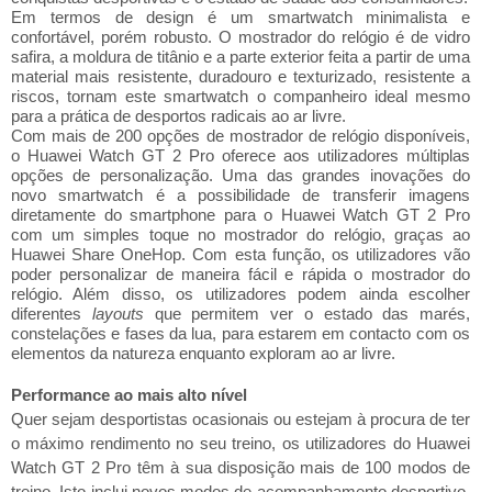
Em termos de design é um smartwatch minimalista e
confortável, porém robusto. O mostrador do relógio é de vidro
safira, a moldura de titânio e a parte exterior feita a partir de uma
material mais resistente, duradouro e texturizado, resistente a
riscos, tornam este smartwatch o companheiro ideal mesmo
para a prática de desportos radicais ao ar livre.
Com mais de 200 opções de mostrador de relógio disponíveis,
o Huawei Watch GT 2 Pro oferece aos utilizadores múltiplas
opções de personalização. Uma das grandes inovações do
novo smartwatch é a possibilidade de transferir imagens
diretamente do smartphone para o Huawei Watch GT 2 Pro
com um simples toque no mostrador do relógio, graças ao
Huawei Share OneHop. Com esta função, os utilizadores vão
poder personalizar de maneira fácil e rápida o mostrador do
relógio. Além disso, os utilizadores podem ainda escolher
diferentes
layouts
que permitem ver o estado das marés,
constelações e fases da lua, para estarem em contacto com os
elementos da natureza enquanto exploram ao ar livre.
Performance ao mais alto nível
Quer sejam desportistas ocasionais ou estejam à procura de ter
o máximo rendimento no seu treino, os utilizadores do Huawei
Watch GT 2 Pro têm à sua disposição mais de 100 modos de
treino. Isto inclui novos modos de acompanhamento desportivo,