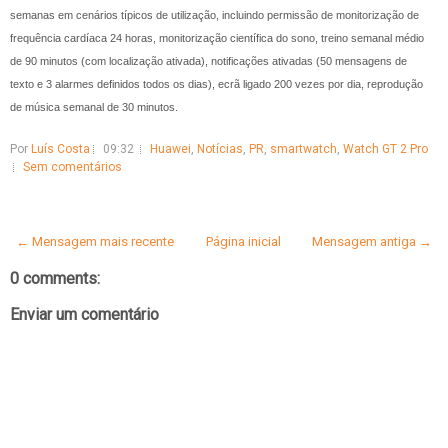
semanas em cenários típicos de utilização, incluindo permissão de monitorização de
frequência cardíaca 24 horas, monitorização científica do sono, treino semanal médio
de 90 minutos (com localização ativada), notificações ativadas (50 mensagens de
texto e 3 alarmes definidos todos os dias), ecrã ligado 200 vezes por dia, reprodução
de música semanal de 30 minutos.
Por
Luís Costa
09:32
Huawei
,
Notícias
,
PR
,
smartwatch
,
Watch GT 2 Pro
Sem comentários
← Mensagem mais recente
Página inicial
Mensagem antiga →
0 comments:
Enviar um comentário