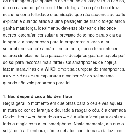
Se há imagem que apaixona os amantes de fotografia, e não só,
é a do nascer ou pôr do sol. Uma fotografia do pôr do sol traz-
nos uma certa felicidade e admiração que não sabemos ao certo
explicar, e quando aliada a uma paisagem de tirar o fôlego ainda
ganha mais força. Idealmente, deverias planear o sítio onde
queres fotografar, consultar a previsão do tempo para o dia da
fotografia e chegar cedo para te preparares e teres o teu
smartphone sempre à mão – no entanto, nunca te aconteceu
estares simplesmente a passear e desejares guardar aquele pôr
do sol para recordar mais tarde? Os smartphones de hoje já
fazem maravilhas e a
WIKO
, empresa europeia de smartphones,
traz-te 5 dicas para capturares o melhor pôr do sol mesmo
quando não vais preparado para tal.
1. Não desperdices a Golden Hour
Regra geral, o momento em que olhas para o céu e vês aquela
mistura de cor de laranja e dourado a rasgar o céu, é a chamada
Golden Hour – ou hora de ouro – e é a altura ideal para captares
toda a magia com o teu smartphone. Neste momento, em que o
sol já está a ir embora, não te debates com demasiada luz mas