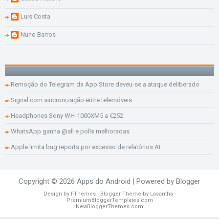
Luís Costa
Nuno Barros
Remoção do Telegram da App Store deveu-se a ataque deliberado
Signal com sincronização entre telemóveis
Headphones Sony WH-1000XM5 a €252
WhatsApp ganha @all e polls melhoradas
Apple limita bug reports por excesso de relatórios AI
Copyright ©
2026
Apps do Android
| Powered by
Blogger
Design by
FThemes
| Blogger Theme by
Lasantha
-
PremiumBloggerTemplates.com
NewBloggerThemes.com