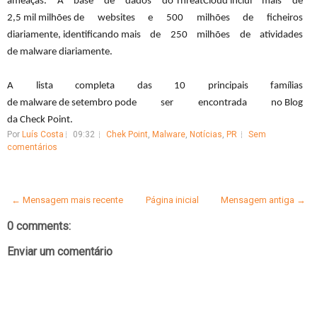
ameaças. A base de dados do ThreatCloud inclui mais de
2,5 mil milhões de websites e 500 milhões de ficheiros
diariamente, identificando
mais de 250 milhões de atividades
de malware diariamente.
A lista completa das 10 principais famílias
de malware de setembro pode ser encontrada no Blog
da Check Point.
Por
Luís Costa
09:32
Chek Point
,
Malware
,
Notícias
,
PR
Sem
comentários
← Mensagem mais recente
Página inicial
Mensagem antiga →
0 comments:
Enviar um comentário