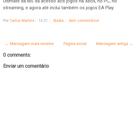
Ultimate da MS dá acesso aos jogos na Xbox, no PC, no
streaming, e agora até inclui também os jogos EA Play.
Por
Carlos Martins
16:21
Stadia
Sem comentários
← Mensagem mais recente
Página inicial
Mensagem antiga →
0 comments:
Enviar um comentário