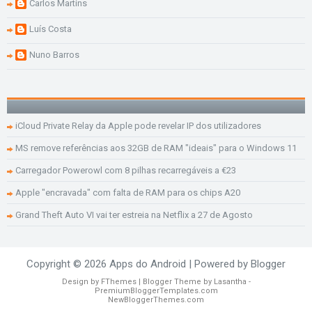
Carlos Martins
Luís Costa
Nuno Barros
iCloud Private Relay da Apple pode revelar IP dos utilizadores
MS remove referências aos 32GB de RAM "ideais" para o Windows 11
Carregador Powerowl com 8 pilhas recarregáveis a €23
Apple "encravada" com falta de RAM para os chips A20
Grand Theft Auto VI vai ter estreia na Netflix a 27 de Agosto
Copyright ©
2026
Apps do Android
| Powered by
Blogger
Design by
FThemes
| Blogger Theme by
Lasantha
-
PremiumBloggerTemplates.com
NewBloggerThemes.com