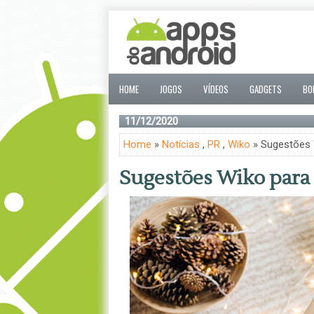
HOME
JOGOS
VÍDEOS
GADGETS
BO
11/12/2020
Home
»
Notícias
,
PR
,
Wiko
» Sugestões 
Sugestões Wiko para 