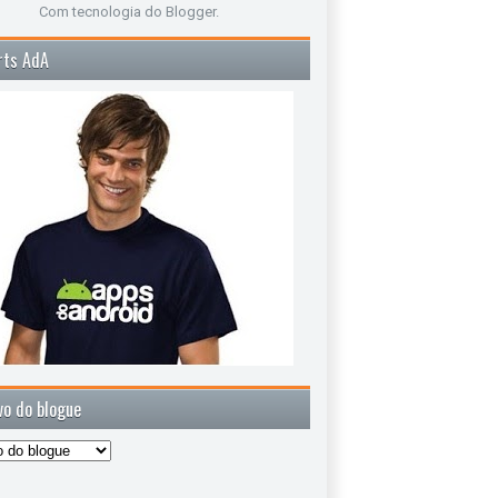
Com tecnologia do
Blogger
.
rts AdA
vo do blogue