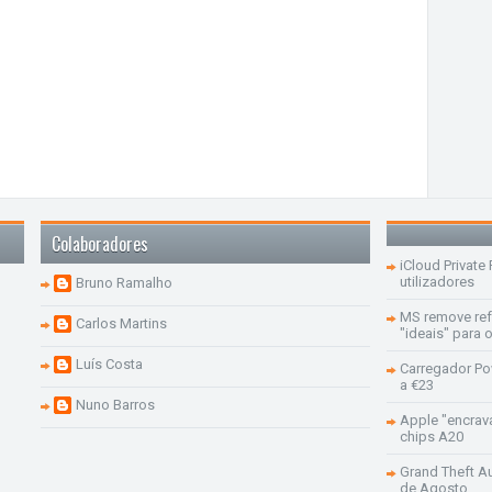
Colaboradores
iCloud Private
utilizadores
Bruno Ramalho
MS remove re
Carlos Martins
"ideais" para
Luís Costa
Carregador Po
a €23
Nuno Barros
Apple "encrav
chips A20
Grand Theft Aut
de Agosto