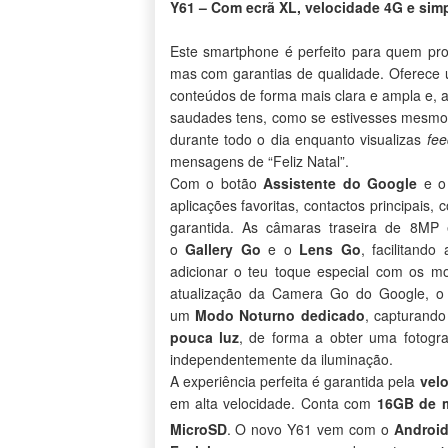
Y61 – Com ecrã XL, velocidade 4G e simp
Este smartphone é perfeito para quem pr
mas com garantias de qualidade. Oferec
conteúdos de forma mais clara e ampla e, 
saudades tens, como se estivesses mesmo
durante todo o dia enquanto visualizas
fee
mensagens de “Feliz Natal”.
Com o botão
Assistente do Google
e 
aplicações favoritas, contactos principais, 
garantida. As câmaras traseira de 8MP 
o
Gallery Go
e o
Lens Go
, facilitando
adicionar o teu toque especial com os 
atualização da Camera Go do Google, o
um
Modo Noturno dedicado
, capturando
pouca luz
, de forma a obter uma fotogra
independentemente da iluminação.
A experiência perfeita é garantida pela
vel
em alta velocidade. Conta com
16GB de 
MicroSD
. O novo Y61 vem com o
Androi