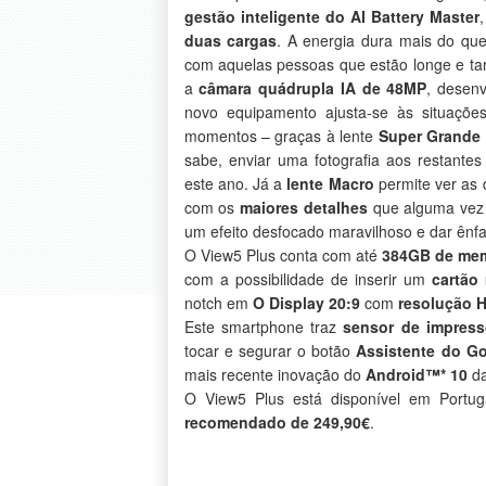
gestão inteligente do AI Battery Master
duas cargas
. A energia dura mais do qu
com aquelas pessoas que estão longe e ta
a
câmara quádrupla IA de 48MP
, desenv
novo equipamento ajusta-se às situaçõe
momentos – graças à lente
Super Grande 
sabe, enviar uma fotografia aos restante
este ano. Já a
lente Macro
permite ver as 
com os
maiores detalhes
que alguma vez 
um efeito desfocado maravilhoso e dar ênf
O View5 Plus conta com até
384GB de mem
com a possibilidade de inserir um
cartão
notch em
O Display 20:9
com
resolução 
Este smartphone traz
sensor de impress
tocar e segurar o botão
Assistente do G
mais recente inovação do
Android™* 10
da
O View5 Plus está disponível em Portu
recomendado de 249,90€
.