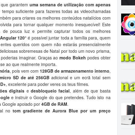
, que garantem
uma semana de utilização com apenas
e tempo suficiente para fazeres todas as videochamadas
mbém para criares os melhores conteúdos natalícios com
olvida para tornar qualquer momento inesquecível! Este
s de pouca luz e permite capturar todos os melhores
Angular 120°
é possível juntar toda a família para, quem
s entes queridos com quem não estarás presencialmente
deliciosas sobremesas de Natal por todo um novo prisma,
poderias imaginar. Graças ao
modo Bokeh
podes obter
ase ao que realmente importa.
ória
, pois vem com
128GB de armazenamento interno
,
micro SD de até 256GB
adicional e um ecrã total sem
HD+
, excelente para poder veres os teus filmes.
ões digitais
e
desbloqueio facial
, além de que basta
oogle
e instruir o Google do que pretendes. Tudo isto na
 Google apoiado por
4GB de RAM
.
gal no
tom gradiente de Aurora Blue por um preço