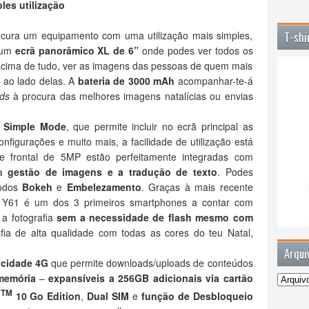
les utilização
ocura um equipamento com uma utilização mais simples,
T-shi
e um
ecrã panorâmico XL de 6”
onde podes ver todos os
acima de tudo, ver as imagens das pessoas de quem mais
 ao lado delas. A
bateria de 3000 mAh
acompanhar-te-á
ds
à procura das melhores imagens natalícias ou envias
o
Simple Mode
, que permite incluir no ecrã principal as
configurações e muito mais, a facilidade de utilização está
e frontal de 5MP estão perfeitamente integradas com
 a
gestão de imagens e a tradução de texto
. Podes
modos
Bokeh
e
Embelezamento
. Graças à mais recente
 Y61 é um dos 3 primeiros smartphones a contar com
 a fotografia
sem a necessidade de flash mesmo com
fia de alta qualidade com todas as cores do teu Natal,
Arqui
ocidade 4G
que permite downloads/uploads de conteúdos
memória
–
expansíveis a 256GB adicionais via cartão
TM
d
10 Go Edition
,
Dual SIM
e
função de Desbloqueio