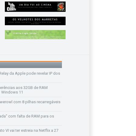
 Relay da Apple pode revelar IP dos
ferências aos 32GB de RAM
 o Windows 11
werowl com 8 pilhas recarregáveis
ada" com falta de RAM para os
o VI vai ter estreia na Netflix a 27