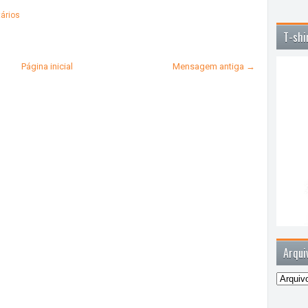
ários
T-shi
Página inicial
Mensagem antiga →
Arqui