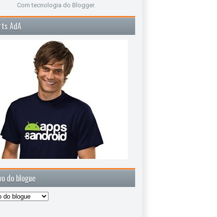
Com tecnologia do
Blogger
.
rts AdA
vo do blogue