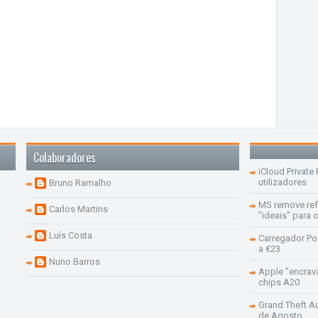
Colaboradores
iCloud Private
utilizadores
Bruno Ramalho
MS remove re
Carlos Martins
"ideais" para
Luís Costa
Carregador Po
a €23
Nuno Barros
Apple "encrav
chips A20
Grand Theft Aut
de Agosto