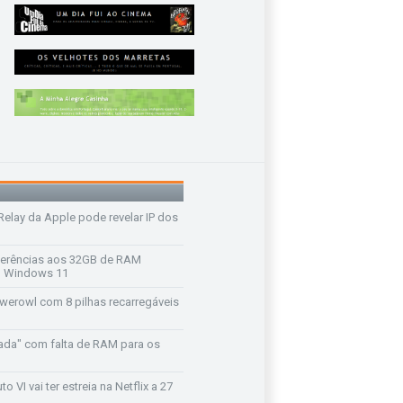
 Relay da Apple pode revelar IP dos
ferências aos 32GB de RAM
 o Windows 11
werowl com 8 pilhas recarregáveis
ada" com falta de RAM para os
o VI vai ter estreia na Netflix a 27