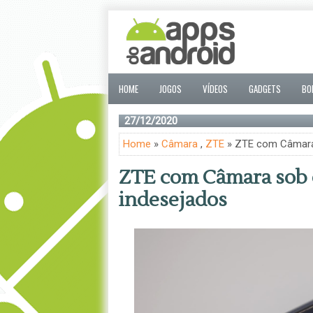
HOME
JOGOS
VÍDEOS
GADGETS
BO
27/12/2020
Home
»
Câmara
,
ZTE
» ZTE com Câmara 
ZTE com Câmara sob o
indesejados