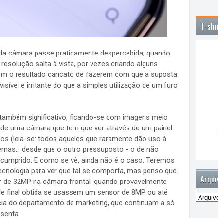
T-shi
da câmara passe praticamente despercebida, quando
resolução salta à vista, por vezes criando alguns
m o resultado caricato de fazerem com que a suposta
isível e irritante do que a simples utilização de um furo
é também significativo, ficando-se com imagens meio
r de uma câmara que tem que ver através de um painel
tos (leia-se: todos aqueles que raramente dão uso à
emas... desde que o outro pressuposto - o de não
e cumprido. E como se vê, ainda não é o caso. Teremos
ecnologia para ver que tal se comporta, mas penso que
Arqui
 de 32MP na câmara frontal, quando provavelmente
ade final obtida se usassem um sensor de 8MP ou até
ncia do departamento de marketing, que continuam a só
senta.