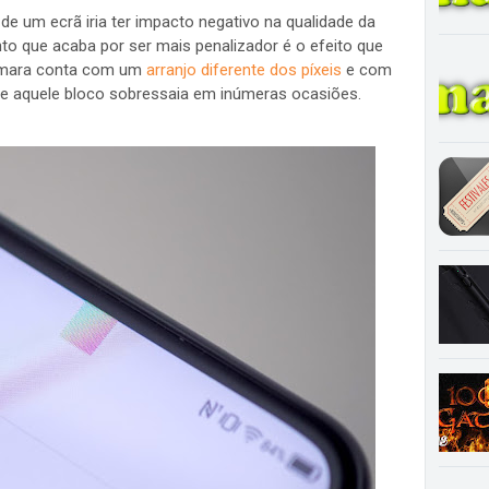
e um ecrã iria ter impacto negativo na qualidade da
nto que acaba por ser mais penalizador é o efeito que
câmara conta com um
arranjo diferente dos píxeis
e com
ue aquele bloco sobressaia em inúmeras ocasiões.