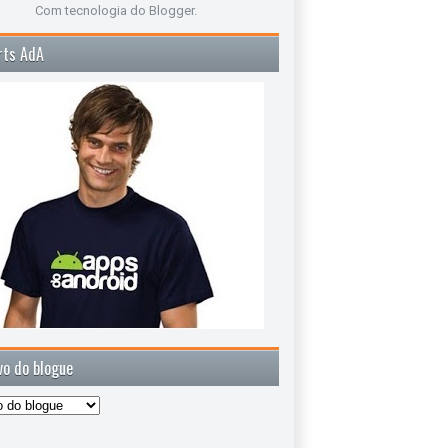
Com tecnologia do
Blogger
.
rts AdA
vo do blogue