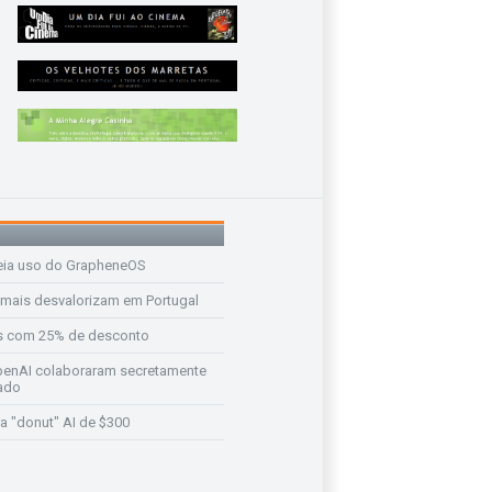
eia uso do GrapheneOS
 mais desvalorizam em Portugal
s com 25% de desconto
enAI colaboraram secretamente
ado
a "donut" AI de $300