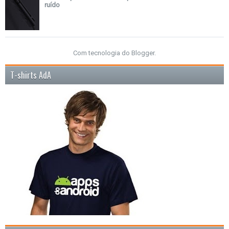
ruído
Com tecnologia do
Blogger
.
T-shirts AdA