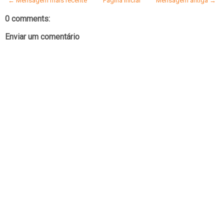
← Mensagem mais recente
Página inicial
Mensagem antiga →
0 comments:
Enviar um comentário