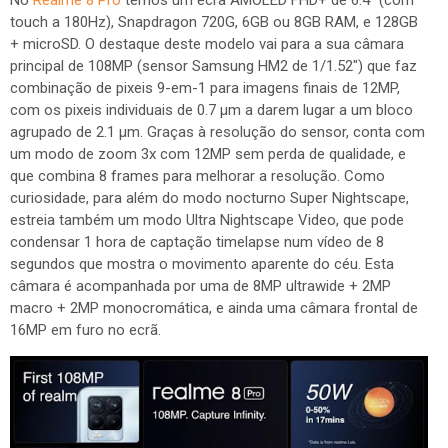
touch a 180Hz), Snapdragon 720G, 6GB ou 8GB RAM, e 128GB
+ microSD. O destaque deste modelo vai para a sua câmara
principal de 108MP (sensor Samsung HM2 de 1/1.52") que faz
combinação de pixeis 9-em-1 para imagens finais de 12MP,
com os pixeis individuais de 0.7 µm a darem lugar a um bloco
agrupado de 2.1 µm. Graças à resolução do sensor, conta com
um modo de zoom 3x com 12MP sem perda de qualidade, e
que combina 8 frames para melhorar a resolução. Como
curiosidade, para além do modo nocturno Super Nightscape,
estreia também um modo Ultra Nightscape Video, que pode
condensar 1 hora de captação timelapse num vídeo de 8
segundos que mostra o movimento aparente do céu. Esta
câmara é acompanhada por uma de 8MP ultrawide + 2MP
macro + 2MP monocromática, e ainda uma câmara frontal de
16MP em furo no ecrã.