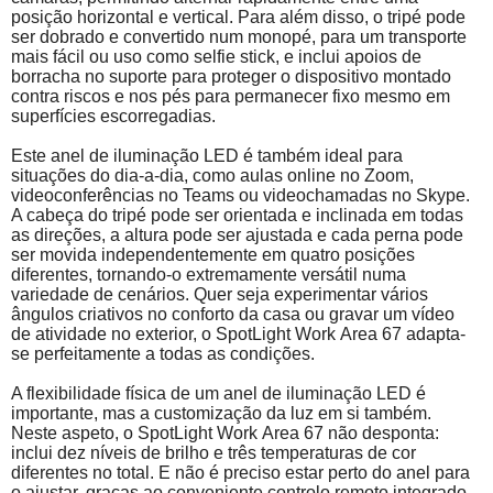
posição horizontal e vertical. Para além disso, o tripé pode
ser dobrado e convertido num
monopé
, para um transporte
mais fácil ou uso como selfie stick, e inclui apoios de
borracha no suporte para proteger o dispositivo montado
contra riscos e nos pés para permanecer fixo mesmo em
superfícies escorregadias.
Este anel de iluminação LED é também ideal para
situações do dia-a-dia, como aulas online no Zoom,
videoconferências no Teams ou videochamadas no Skype.
A cabeça do tripé pode ser orientada e inclinada em todas
as direções, a altura pode ser ajustada e cada perna pode
ser movida independentemente em quatro posições
diferentes, tornando-o extremamente versátil numa
variedade de cenários. Quer seja experimentar vários
ângulos criativos no conforto da casa ou gravar um vídeo
de atividade no exterior, o
SpotLight
Work
Area
67 adapta-
se perfeitamente a todas as condições.
A flexibilidade física de um anel de iluminação LED é
importante, mas a customização da luz em si também.
Neste aspeto, o
SpotLight
Work
Area
67 não desponta:
inclui dez níveis de brilho e três temperaturas de cor
diferentes no total. E não é preciso estar perto do anel para
o ajustar, graças ao conveniente controlo remoto integrado