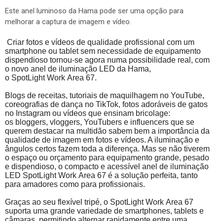
Este anel luminoso da Hama pode ser uma opção para
melhorar a captura de imagem e vídeo.
Criar fotos e vídeos de qualidade profissional com um
smartphone ou tablet sem necessidade de equipamento
dispendioso tornou-se agora numa possibilidade real, com
o novo anel de iluminação LED da
Hama
,
o
SpotLight
Work
Area
67.
Blogs de receitas, tutoriais de maquilhagem no YouTube,
coreografias de dança no
TikTok
, fotos adoráveis de gatos
no Instagram ou vídeos que ensinam bricolage:
os
bloggers
, vloggers,
YouTubers
e
influencers
que se
querem destacar na multidão sabem bem a importância da
qualidade de imagem em fotos e vídeos. A iluminação e
ângulos certos fazem toda a diferença. Mas se não tiverem
o espaço ou orçamento para equipamento grande, pesado
e dispendioso, o compacto e acessível anel de iluminação
LED
SpotLight
Work
Area
67 é a solução perfeita, tanto
para amadores como para profissionais.
Graças ao seu flexível tripé, o
SpotLight
Work
Area
67
suporta uma grande variedade de smartphones, tablets e
câmaras, permitindo alternar rapidamente entre uma