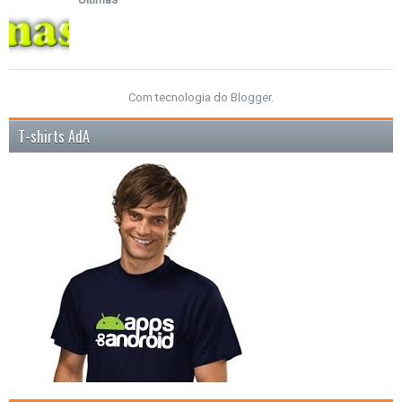
Com tecnologia do
Blogger
.
T-shirts AdA