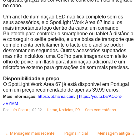
no cabo.
Um anel de iluminação LED não fica completo sem os
seus acessórios, e o
SpotLight
Work
Area
67 inclui os
mais importantes logo dentro da caixa: um comando
Bluetooth para controlar o smartphone ou tablet à distância
e conseguir o selfie perfeito, e uma bolsa de transporte que
complementa perfeitamente o facto de o anel se poder
desmontar em segundos. Outros acessórios suportados,
mas não incluídos: uma GoPro para imagens com efeito
olho de peixe, um flash para iluminação adicional e um
microfone externo para gravações de som mais precisas.
Disponibilidade e preço
O
SpotLight
Work
Area
67 já está disponível em Portugal
com um preço recomendado de apenas 39,99 euros.
Mais informação
:
https://pt.hama.com/
|
https://youtu.be/ACOnt-
ZRYMM
Por
Luís Costa
09:32
Hama
,
Notícias
,
PR
Sem comentários
← Mensagem mais recente
Página inicial
Mensagem antiga →